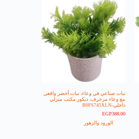
نبات صناعي في وعاء، نبات أخضر واقعي
مع وعاء مزخرف، ديكور مكتب منزلي
داخلي-B0FS745XLN
EGP
388.00
الورود والزهور