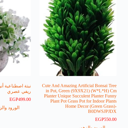
Cute And Amazing Artificial Bonsai Tree
نبتة اصطناعية أن
in Pot, Green (9X9X21) (W*L*H) Cm
ريفي عصري
Planter Unique Succulent Planter Funny
EGP
499.00
Plant Pot Grass Pot for Indoor Plants
Home Decor (Green Grass)-
الورود والز
B0DWSJPJDX
EGP
550.00
الورود والزهور