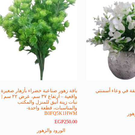
يقة في وعاء أسمنتي
باقة زهور صناعية خضراء بأزهار صغيرة
واقعية – ارتفاع ٣٧ سم، عرض ٢٢ سم |
نبات زينة أنيق للمنزل والمكتب
والمناسبات، قطعة واحدة-
B0FQ5K1HWM
هور
EGP
250.00
الورود والزهور