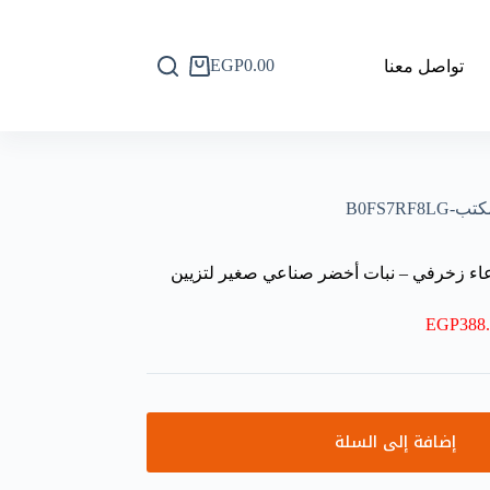
EGP
0.00
تواصل معنا
عربة
التسوق
B0FS7
ء زخرفي – نبات أخضر صناعي صغير لتزيين
EGP
388
إضافة إلى السلة