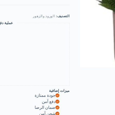
سرخس
صناعي
في
وعاء
التصنيف:
الورود والزهور
زخرفي
عملية دف
-
نبات
أخضر
صناعي
صغير
لتزيين
المنزل
والمكتب
والمكتب-
B0FS7RF8LG
ميزات إضافية
جودة ممتازة
دفع آمن
ضمان الرضا
شحن آمن