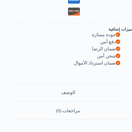
Selec
Singl
Cu
Coffe
Makers（
filter
ميزات إضافية
جودة ممتازة
spoo
brush）
دفع آمن
B09C1ZS29
ضمان الرضا
شحن آمن
ضمان استرداد الأموال
الوصف
مراجعات (0)