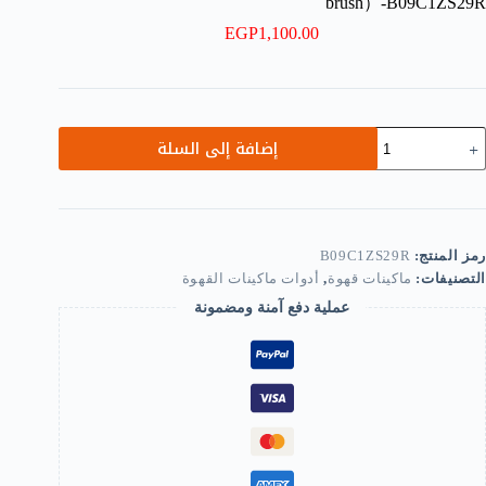
brush）-B09C1ZS29R
EGP
1,100.00
مية
إضافة إلى السلة
weema
Reusabl
Cup
Coffe
Filter
رمز المنتج:
B09C1ZS29R
Fit
التصنيفات:
ماكينات قهوة
,
أدوات ماكينات القهوة
Fo
Mos
عملية دفع آمنة ومضمونة
Model
Coffe
Filter
Replacemen
Universa
Reusabl
T
Us
Wit