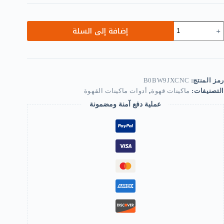
مية
إضافة إلى السلة
Reusabl
Coffe
Capsule,Refillabl
Coffe
Pod
wit
رمز المنتج:
B0BW9JXCNC
Spoo
التصنيفات:
ماكينات قهوة
,
أدوات ماكينات القهوة
Brush,Stainles
Stee
عملية دفع آمنة ومضمونة
Coffe
Capsule
30
Stainles
Stee
Materia
fo
LAVAZZ
MOD
MI
Series
B0BW9JXCN