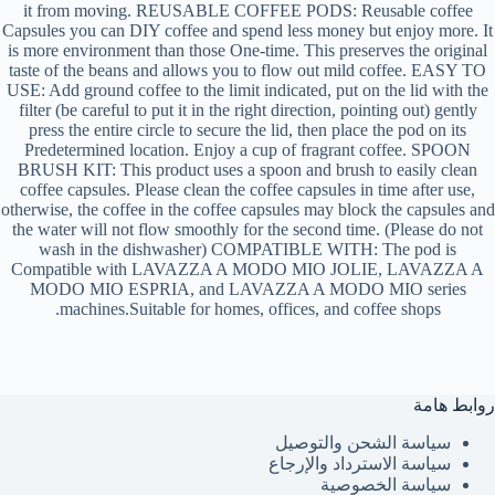
it from moving. REUSABLE COFFEE PODS: Reusable coffee
Capsules you can DIY coffee and spend less money but enjoy more. It
is more environment than those One-time. This preserves the original
taste of the beans and allows you to flow out mild coffee. EASY TO
USE: Add ground coffee to the limit indicated, put on the lid with the
filter (be careful to put it in the right direction, pointing out) gently
press the entire circle to secure the lid, then place the pod on its
Predetermined location. Enjoy a cup of fragrant coffee. SPOON
BRUSH KIT: This product uses a spoon and brush to easily clean
coffee capsules. Please clean the coffee capsules in time after use,
otherwise, the coffee in the coffee capsules may block the capsules and
the water will not flow smoothly for the second time. (Please do not
wash in the dishwasher) COMPATIBLE WITH: The pod is
Compatible with LAVAZZA A MODO MIO JOLIE, LAVAZZA A
MODO MIO ESPRIA, and LAVAZZA A MODO MIO series
machines.Suitable for homes, offices, and coffee shops.
روابط هامة
سياسة الشحن والتوصيل
سياسة الاسترداد والإرجاع
سياسة الخصوصية