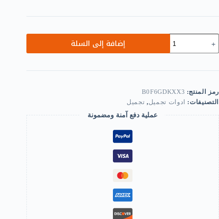
مية
إضافة إلى السلة
Ultra
fin
No
Cel
Pimple
رمز المنتج:
B0F6GDKXX3
Blackhea
التصنيفات:
ادوات تجميل
,
تجميل
Cli
Tweezer
عملية دفع آمنة ومضمونة
Beaut
Salo
Specia
Scrapin
Closin
Artifac
Acn
Needl
Too
a
showen