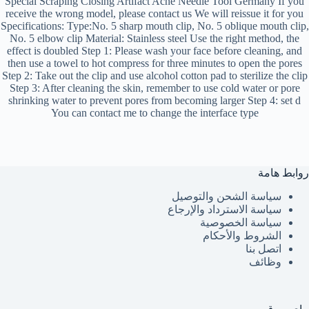
Special Scraping Closing Artifact Acne Needle Tool Germany If you
receive the wrong model, please contact us We will reissue it for you
Specifications: Type:No. 5 sharp mouth clip, No. 5 oblique mouth clip,
No. 5 elbow clip Material: Stainless steel Use the right method, the
effect is doubled Step 1: Please wash your face before cleaning, and
then use a towel to hot compress for three minutes to open the pores
Step 2: Take out the clip and use alcohol cotton pad to sterilize the clip
Step 3: After cleaning the skin, remember to use cold water or pore
shrinking water to prevent pores from becoming larger Step 4: set d
You can contact me to change the interface type
روابط هامة
سياسة الشحن والتوصيل
سياسة الاسترداد والإرجاع
سياسة الخصوصية
الشروط والأحكام
اتصل بنا
وظائف