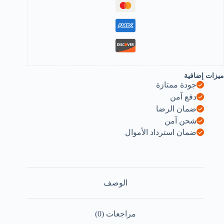
Bracke
Join
Bracket
Durabl
Stabilit
fo
You
Carpentr
Projects
ميزات إضافية
B0F8BYHJQ
جودة ممتازة
دفع آمن
ضمان الرضا
شحن آمن
ضمان استرداد الأموال
الوصف
مراجعات (0)