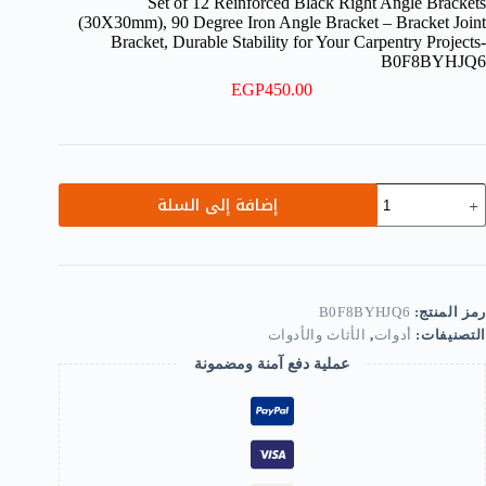
Set of 12 Reinforced Black Right Angle Brackets
(30X30mm), 90 Degree Iron Angle Bracket – Bracket Joint
Bracket, Durable Stability for Your Carpentry Projects-
B0F8BYHJQ6
EGP
450.00
مية
إضافة إلى السلة
Se
o
1
Reinforce
Blac
Righ
رمز المنتج:
B0F8BYHJQ6
Angl
التصنيفات:
أدوات
,
الأثاث والأدوات
Bracket
(30X30mm)
عملية دفع آمنة ومضمونة
9
Degre
Iro
Angl
Bracke