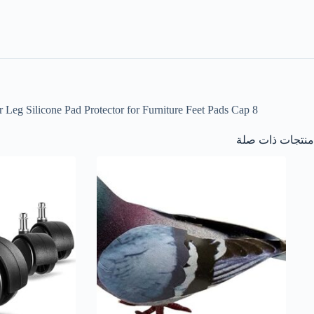
8 Pcs φ1.1inch/28mm Anti-Scratch Silicon Chair Protectors for Wooden Floor, Silicon Furniture Feet Covers, Rubber Feet for Chair Leg Silicone Pad Protector for Furniture Feet Pads Cap
منتجات ذات صلة