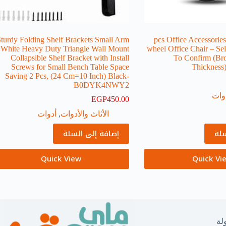
turdy Folding Shelf Brackets Small Arm
5 pcs Office Accessori
White Heavy Duty Triangle Wall Mount
wheel Office Chair – Sel
Collapsible Shelf Bracket with Install
To Confirm (Br
Screws for Small Bench Table Space
Thicknes
Saving 2 Pcs, (24 Cm=10 Inch) Black-
B0DYK4NWY2
دوات
EGP
450.00
الأثاث والأدوات
,
أدوات
سلة
إضافة إلى السلة
Quick View
Quick Vi
لة