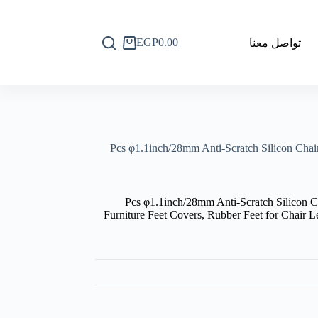
EGP
0.00
تواصل معنا
عربة
التسوق
8 Pcs φ1.1inch/28mm Anti-Scratch Silicon Chai
8 Pcs φ1.1inch/28mm Anti-Scratch Silicon C
Furniture Feet Covers, Rubber Feet for Chair Le