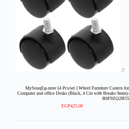
MySouqEg-store [4 Pcs/set ] Wheel Furniture Casters for
Computer and office Desks (Black, 4 Cm with Breaks 9mm)-
B0F9ZQ2B55
EGP
425.00