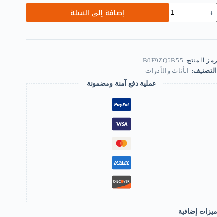
مية
إضافة إلى السلة
MySouqEg
stor
[
Pcs/se
Whee
رمز المنتج:
B0F9ZQ2B55
Furnitur
التصنيف:
الأثاث والأدوات
Caster
fo
عملية دفع آمنة ومضمونة
Compute
an
offic
Desk
(Black
C
wit
Break
9mm)
B0F9ZQ2B5
ميزات إضافية