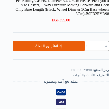
4 Pcs Rolling Casters, Diameter 3,4,4.5Cm Please select you
size Casters, 1 Way Furniture Moving Forward and Back
Only Base Length (Black, Wheel Dimeter 5Cm Base wheels
3Cm)-B0FB2RYR98
EGP
355.00
مية
إضافة إلى السلة
Pc
Rollin
Casters
Diamete
3,4,4.5C
رمز المنتج:
B0FB2RYR98
Pleas
التصنيف:
الأثاث والأدوات
selec
yo
عملية دفع آمنة ومضمونة
siz
Casters
Wa
Furnitur
Movin