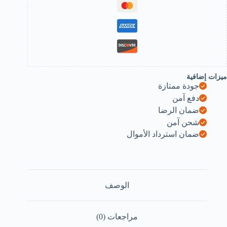
Forwar
an
Bac
Onl
Bas
Lengt
(Black
Whee
Dimete
ميزات إضافية
5C
جودة ممتازة
Bas
wheel
دفع آمن
3Cm)
ضمان الرضا
B0FB2RYR9
شحن آمن
ضمان استرداد الأموال
الوصف
مراجعات (0)