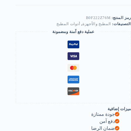
Grit
Emer
Sharpenin
Dis
رمز المنتج:
B0F222Z76M
Abrasiv
التصنيفات:
المطبخ والأجهزة
,
أدوات المطبخ
Dis
Angl
عملية دفع آمنة ومضمونة
Grinde
Accessorie
Angl
Grindin
Wheel
B0F222Z76
ميزات إضافية
جودة ممتازة
دفع آمن
ضمان الرضا