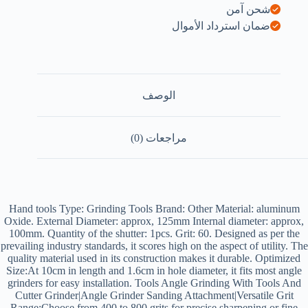
شحن آمن
ضمان استرداد الأموال
الوصف
مراجعات (0)
Hand tools Type: Grinding Tools Brand: Other Material: aluminum
Oxide. External Diameter: approx, 125mm Internal diameter: approx,
100mm. Quantity of the shutter: 1pcs. Grit: 60. Designed as per the
prevailing industry standards, it scores high on the aspect of utility. The
quality material used in its construction makes it durable. Optimized
Size:At 10cm in length and 1.6cm in hole diameter, it fits most angle
grinders for easy installation. Tools Angle Grinding With Tools And
Cutter Grinder|Angle Grinder Sanding Attachment|Versatile Grit
Range:Choose from 400 to 800 grits for precise sharpening or fine