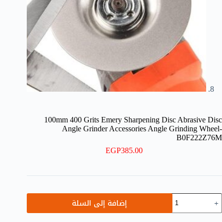
100mm 400 Grits Emery Sharpening Disc Abrasive Disc
Angle Grinder Accessories Angle Grinding Wheel-
B0F222Z76M
EGP
385.00
مية
إضافة إلى السلة
100m
40