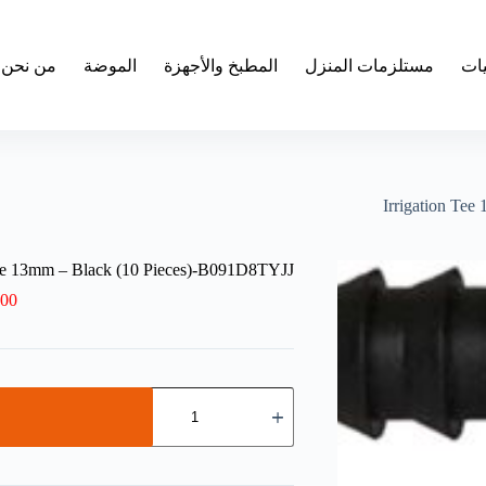
يات
مستلزمات المنزل
المطبخ والأجهزة
الموضة
من نحن
Irrigation Te
Tee 13mm – Black (10 Pieces)-B091D8TYJJ
.00
كمية
Irrigation
Tee
13mm
-