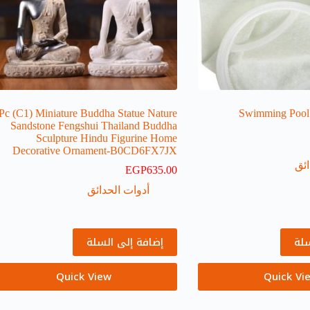
Pc (C1) Miniature Buddha Statue Nature
Swimming Pool m
Sandstone Fengshui Thailand Buddha
Sculpture Hindu Figurine Home
Decorative Ornament-B0CD6FX7JX
ائق
EGP
635.00
أدوات الحدائق
سلة
إضافة إلى السلة
Quick View
Quick Vi