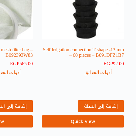
esh filter bag –
Self Irrigation connection T shape -13 mm
B092393W83
– 60 pieces – B091DFZ1B7
EGP
565.00
EGP
92.00
أدوات الحدائق
أدوات الحد
إضافة إلى السلة
إضافة إلى ال
ew
Quick View