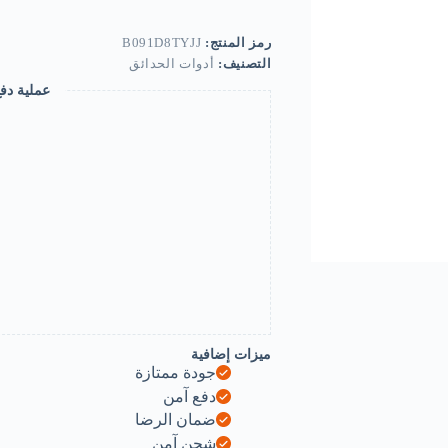
Black
(10
Pieces)-
رمز المنتج:
B091D8TYJJ
B091D8TYJJ
التصنيف:
أدوات الحدائق
عملية دف
ميزات إضافية
جودة ممتازة
دفع آمن
ضمان الرضا
شحن آمن