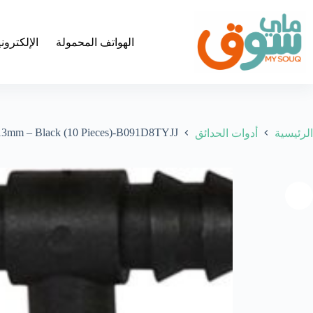
لتجاوز
لى
لمحتوى
الهواتف المحمولة
الإلكترون
e 13mm – Black (10 Pieces)-B091D8TYJJ
الرئيسية
أدوات الحدائق