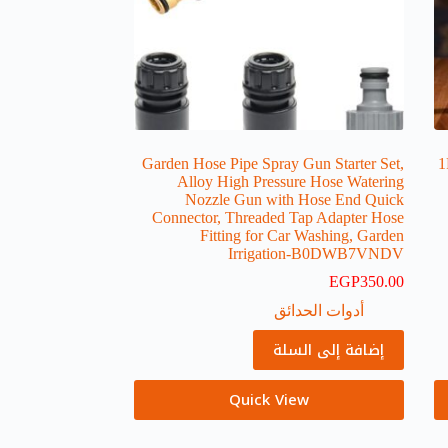
Garden Hose Pipe Spray Gun Starter Set,
1
Alloy High Pressure Hose Watering
Nozzle Gun with Hose End Quick
Connector, Threaded Tap Adapter Hose
Fitting for Car Washing, Garden
Irrigation-B0DWB7VNDV
EGP
350.00
أدوات الحدائق
إضافة إلى السلة
Quick View