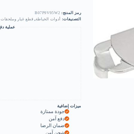
Twist
Spiral
Jar
رمز المنتج:
B07P9V95W2
Opener
التصنيفات:
أدوات الخياطة
,
قطع غيار وملحقات م
-
White-
عملية دف
B07P9V95W2
ميزات إضافية
جودة ممتازة
دفع آمن
ضمان الرضا
شحن آمن