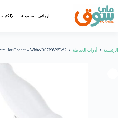
لتجاوز
لى
لمحتوى
الهواتف المحمولة
الإلكترون
piral Jar Opener – White-B07P9V95W2
الرئيسية
أدوات الخياطة