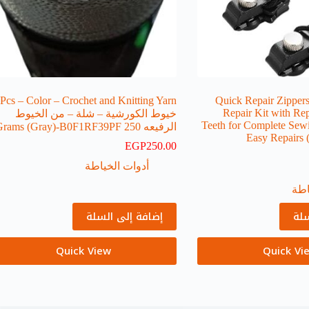
Pcs – Color – Crochet and Knitting Yarn
Quick Repair Zippers
Repair Kit with Re
خيوط الكورشية – شلة – من الخيوط
Teeth for Complete Sewi
الرفيعه 250 Grams (Gray)-B0F1RF39PF
Easy Repairs 
EGP
250.00
أدوات الخياطة
اطة
سلة
إضافة إلى السلة
Quick View
Quick Vi