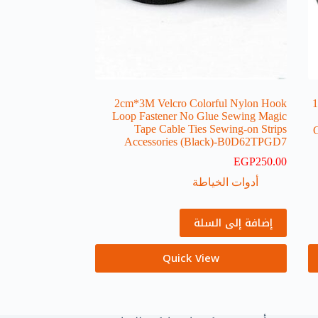
2cm*3M Velcro Colorful Nylon Hook
1
Loop Fastener No Glue Sewing Magic
Tape Cable Ties Sewing-on Strips
Accessories (Black)-B0D62TPGD7
EGP
250.00
أدوات الخياطة
إضافة إلى السلة
Quick View