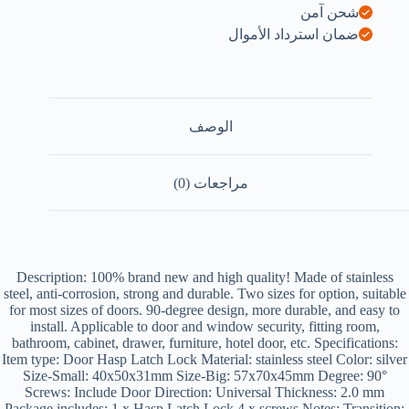
شحن آمن
ضمان استرداد الأموال
الوصف
مراجعات (0)
Description: 100% brand new and high quality! Made of stainless
steel, anti-corrosion, strong and durable. Two sizes for option, suitable
for most sizes of doors. 90-degree design, more durable, and easy to
install. Applicable to door and window security, fitting room,
bathroom, cabinet, drawer, furniture, hotel door, etc. Specifications:
Item type: Door Hasp Latch Lock Material: stainless steel Color: silver
Size-Small: 40x50x31mm Size-Big: 57x70x45mm Degree: 90°
Screws: Include Door Direction: Universal Thickness: 2.0 mm
Package includes: 1 x Hasp Latch Lock 4 x screws Notes: Transition: