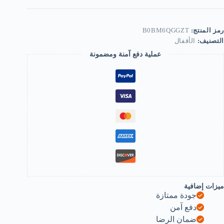
Windo
an
doo
Anti
رمز المنتج:
B0BM6QGGZT
thef
التصنيف:
الأقفال
Cabine
Fittin
عملية دفع آمنة ومضمونة
Has
Latc
Hote
Slidin
9
Degre
Doo
Loc
Stainles
Stee
Barre
Bol
Househol
(5CM)
B0BM6QGGZ
ميزات إضافية
جودة ممتازة
دفع آمن
ضمان الرضا