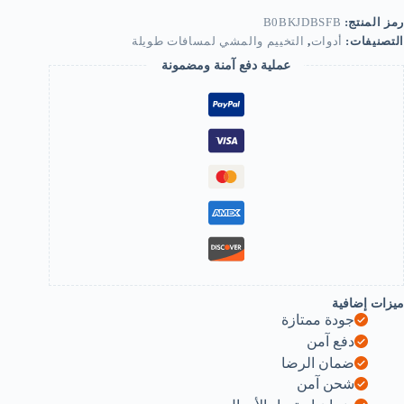
Min
رمز المنتج:
B0BKJDBSFB
Gif
التصنيفات:
أدوات
,
التخييم والمشي لمسافات طويلة
Tub
Filte
عملية دفع آمنة ومضمونة
(Smal
Size
S)
B0BKJDBSF
ميزات إضافية
جودة ممتازة
دفع آمن
ضمان الرضا
شحن آمن