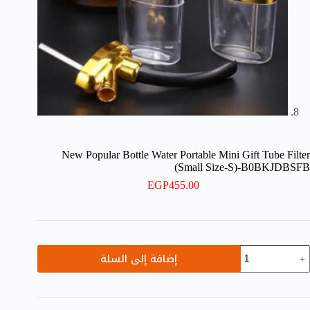
New Popular Bottle Water Portable Mini Gift Tube Filter
(Small Size-S)-B0BKJDBSFB
EGP
455.00
مية
إضافة إلى السلة
Ne
Popula
Bottl
Wate
Portabl