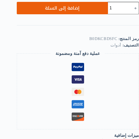
مية
إضافة إلى السلة
Universa
Radiato
Fi
Repai
Com
Ai
رمز المنتج:
B0DKCBDSFC
Conditione
التصنيف:
أدوات
Ca
Coolin
عملية دفع آمنة ومضمونة
Condense
Com
A
Cleannin
Brus
Evaporato
Coole
Repai
Tool
wid
Brush
B0DKCBDSF
ميزات إضافية