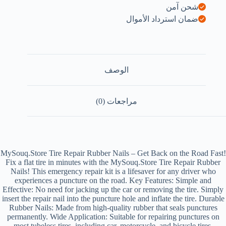
شحن آمن
ضمان استرداد الأموال
الوصف
مراجعات (0)
MySouq.Store Tire Repair Rubber Nails – Get Back on the Road Fast!
Fix a flat tire in minutes with the MySouq.Store Tire Repair Rubber
Nails! This emergency repair kit is a lifesaver for any driver who
experiences a puncture on the road. Key Features: Simple and
Effective: No need for jacking up the car or removing the tire. Simply
insert the repair nail into the puncture hole and inflate the tire. Durable
Rubber Nails: Made from high-quality rubber that seals punctures
permanently. Wide Application: Suitable for repairing punctures on
most tubeless tires, including car, motorcycle, and bicycle tires.