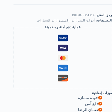
Rubbe
Nails,Tubeles
Tyr
Repai
رمز المنتج:
B0DJG5M4M4
Kit,Ca
التصنيفات:
أدوات السيارات
,
إكسسوارات السيارات
Tyr
Punctur
عملية دفع آمنة ومضمونة
Emergenc
Repai
Ki
Fla
Tir
Tool
Plu
Tubeles
(20)
B0DJG5M4M
ميزات إضافية
جودة ممتازة
دفع آمن
ضمان الرضا