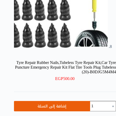
Tyre Repair Rubber Nails,Tubeless Tyre Repair Kit,Car Tyre
Puncture Emergency Repair Kit Flat Tire Tools Plug Tubeless
(20)-B0DJG5M4M4
EGP
500.00
مية
إضافة إلى السلة
Tyr
Repai