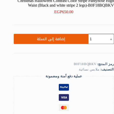
Christmas Halloween Contrast Color Stripe Pantyhose High
Waist (Black and white stripe 2 legs)-B0F18BQBKV
EGP
650.00
مية
إضافة إلى السلة
Skin
(On
Siz
Recommende
Weight:40kg
75kg
رمز المنتج:
B0F18BQBKV
التصنيف:
ملابس نسائية
Christma
Hallowee
عملية دفع آمنة ومضمونة
Contras
Colo
Strip
Pantyhos
Hig
Wais
(Blac
an
whit