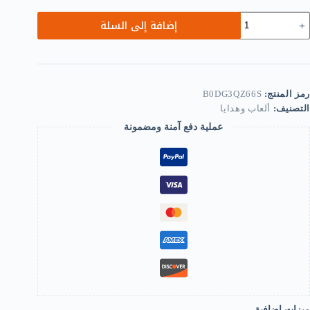
مية
إضافة إلى السلة
Skateboar
55C
Complet
Skateboar
Fo
Beginner
رمز المنتج:
B0DG3QZ66S
Kid
التصنيف:
ألعاب وهدايا
an
Adul
عملية دفع آمنة ومضمونة
multicolor
B0DG3QZ66
ميزات إضافية