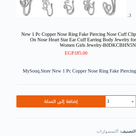
New 1 Pc Copper Nose Ring Fake Piercing Nose Cuff Clip
On Nose Heart Star Ear Cuff Earring Body Jewelry for
Women Girls Jewelry-B0DKCBHN5N
EGP
185.00
MySouq.Store New 1 Pc Copper Nose Ring Fake Piercing
مية
إضافة إلى السلة
Ne
P
Coppe
Nos
Rin
التصنيف:
أكسسوارات
Fak