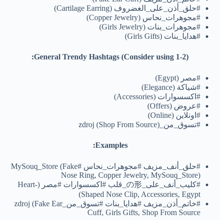
#حلق_أذن_على_الغضروف (Cartilage Earring)
#مجوهرات_نحاس (Copper Jewelry)
#مجوهرات_بنات (Girls Jewelry)
#هدايا_بنات (Girls Gifts)
General Trendy Hashtags (Consider using 1-2):
#مصر (Egypt)
#شياكة (Elegance)
#اكسسوارات (Accessories)
#عروض (Offers)
#اونلاين (Online)
#تسوق_من_zdroj (Shop From Source)
Examples:
#حلق_أنف_مزيف #مجوهرات_نحاس #MySouq_Store (Fake
Nose Ring, Copper Jewelry, MySouq_Store)
#كليب_أنف_على_の形_قلب #اكسسوارات #مصر (Heart-
Shaped Nose Clip, Accessories, Egypt)
#خاتم_أذن_مزيف #هدايا_بنات #تسوق_من_zdroj (Fake Ear
Cuff, Girls Gifts, Shop From Source