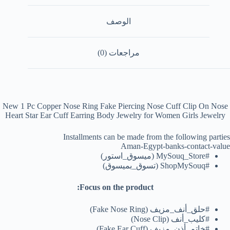
الوصف
مراجعات (0)
New 1 Pc Copper Nose Ring Fake Piercing Nose Cuff Clip On Nose
Heart Star Ear Cuff Earring Body Jewelry for Women Girls Jewelry
Installments can be made from the following parties
Aman-Egypt-banks-contact-value
#MySouq_Store (ميسوق_استور)
#ShopMySouq (تسوق_بميسوق)
Focus on the product:
#حلق_أنف_مزيف (Fake Nose Ring)
#كليب_أنف (Nose Clip)
#خاتم_أذن_مزيف (Fake Ear Cuff)