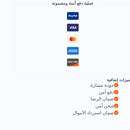
Piercin
عملية دفع آمنة ومضمونة
Nos
Cuf
Cli
O
Nos
Hear
Sta
Ea
Cuf
Earrin
Bod
Jewelr
fo
Wome
Girl
ميزات إضافية
Jewelry
جودة ممتازة
B0DKCBHN5
دفع آمن
ضمان الرضا
شحن آمن
ضمان استرداد الأموال