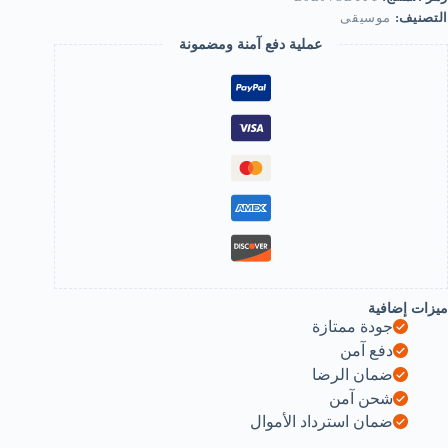
Part
التصنيف:
موسيقى
Gif
Musica
عملية دفع آمنة ومضمونة
Instrumen
Professiona
Performc
Diaphrag
Guita
Ukulel
Lover
(Gold)
B0DJV3BYF
ميزات إضافية
جودة ممتازة
دفع آمن
ضمان الرضا
شحن آمن
ضمان استرداد الأموال