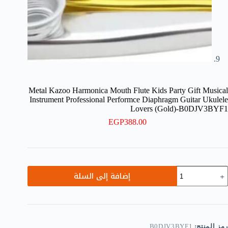
Metal Kazoo Harmonica Mouth Flute Kids Party Gift Musical
Instrument Professional Performce Diaphragm Guitar Ukulele
Lovers (Gold)-B0DJV3BYF1
EGP
388.00
مية
إضافة إلى السلة
Meta
Kazo
Harmonic
Mout
Flut
Kid
رمز المنتج:
B0DJV3BYF1