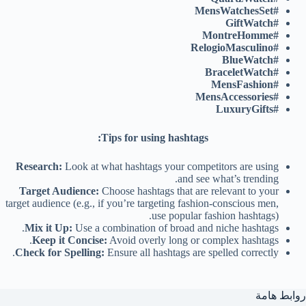
#MensWatchesSet
#GiftWatch
#MontreHomme
#RelogioMasculino
#BlueWatch
#BraceletWatch
#MensFashion
#MensAccessories
#LuxuryGifts
Tips for using hashtags:
Research:
Look at what hashtags your competitors are using
and see what’s trending.
Target Audience:
Choose hashtags that are relevant to your
target audience (e.g., if you’re targeting fashion-conscious men,
use popular fashion hashtags).
Mix it Up:
Use a combination of broad and niche hashtags.
Keep it Concise:
Avoid overly long or complex hashtags.
Check for Spelling:
Ensure all hashtags are spelled correctly.
روابط هامة