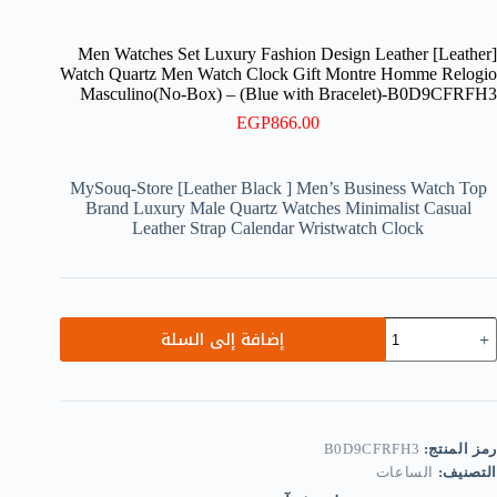
[Leather] Men Watches Set Luxury Fashion Design Leather
Watch Quartz Men Watch Clock Gift Montre Homme Relogio
Masculino(No-Box) – (Blue with Bracelet)-B0D9CFRFH3
EGP
866.00
MySouq-Store [Leather Black ] Men’s Business Watch Top
Brand Luxury Male Quartz Watches Minimalist Casual
Leather Strap Calendar Wristwatch Clock
مية
إضافة إلى السلة
[Leather]
Me
Watche
Se
Luxur
Fashio
رمز المنتج:
B0D9CFRFH3
Desig
التصنيف:
الساعات
Leathe
Watc