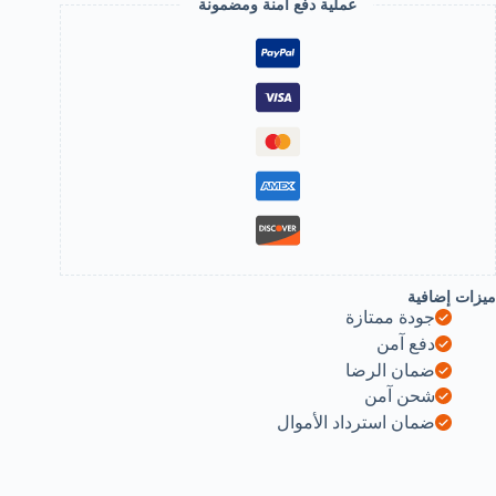
عملية دفع آمنة ومضمونة
Quart
Me
Watc
Cloc
Gif
Montr
Homm
Relogi
Masculino(No
Box
(Blu
wit
Bracelet)
B0D9CFRFH
ميزات إضافية
جودة ممتازة
دفع آمن
ضمان الرضا
شحن آمن
ضمان استرداد الأموال