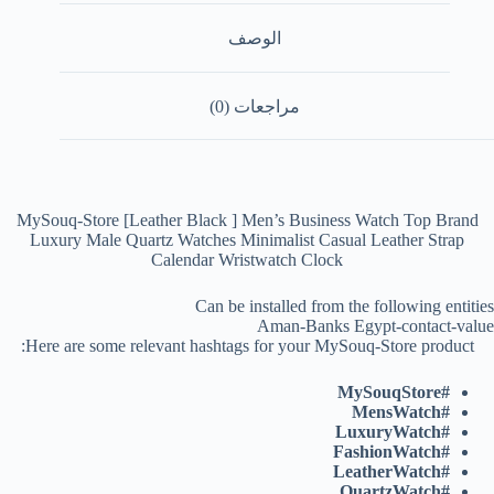
الوصف
مراجعات (0)
MySouq-Store [Leather Black ] Men’s Business Watch Top Brand
Luxury Male Quartz Watches Minimalist Casual Leather Strap
Calendar Wristwatch Clock
Can be installed from the following entities
Aman-Banks Egypt-contact-value
Here are some relevant hashtags for your MySouq-Store product:
#MySouqStore
#MensWatch
#LuxuryWatch
#FashionWatch
#LeatherWatch
#QuartzWatch