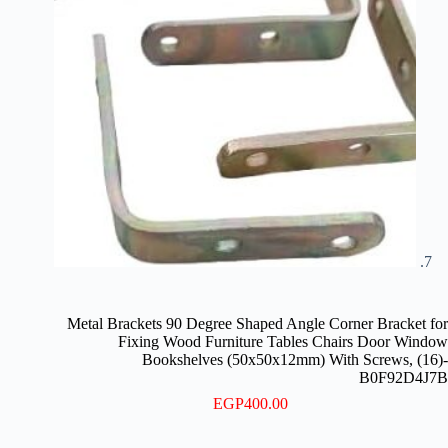
Metal Brackets 90 Degree Shaped Angle Corner Bracket for
Fixing Wood Furniture Tables Chairs Door Window
Bookshelves (50x50x12mm) With Screws, (16)-
B0F92D4J7B
EGP
400.00