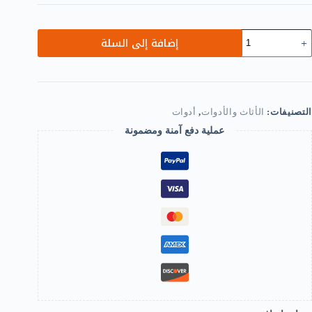
مية
إضافة إلى السلة
Meta
Bracket
9
Degre
Shape
Angl
التصنيفات:
الأثاث والأدوات
,
أدوات
Corne
Bracke
عملية دفع آمنة ومضمونة
fo
Fixin
Woo
Furnitur
Table
Chair
Doo
Windo
Bookshelve
(50x50x12mm
Wit
Screws
(16)
B0F92D4J7