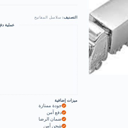
Car
Bag
KeyRing
Air
التصنيف:
سلاسل المفاتيح
Plane
Model
عملية دف
Fighter
Toy
Air
Plane
Model
Fighter
Aircrafe
Travel
Fashion
Gift
1Pcs-
B0DKDKKQJZ
ميزات إضافية
جودة ممتازة
دفع آمن
ضمان الرضا
شحن آمن