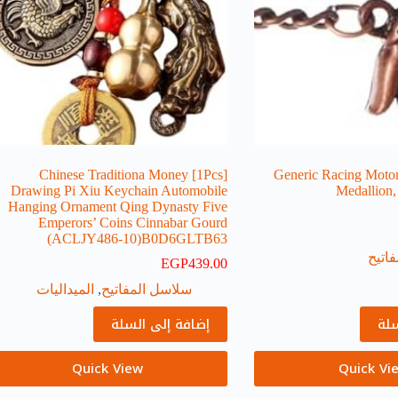
[1Pcs] Chinese Traditiona Money
Generic Racing Moto
Drawing Pi Xiu Keychain Automobile
Medallion,
Hanging Ornament Qing Dynasty Five
Emperors’ Coins Cinnabar Gourd
(ACLJY486-10)B0D6GLTB63
اتيح
EGP
439.00
سلاسل المفاتيح
,
الميداليات
سلة
إضافة إلى السلة
Quick View
Quick Vi