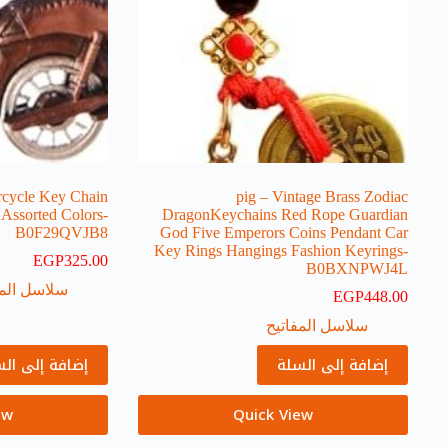
rcycle Key Chain
pig – Vintage Brass Zodiac
 Assorted Colors-
DragonKeychains Red Rope Guardian
B0F29QVJB8
God Five Emperors Coins Pendant Car
Key Rings Hangings Fashion Keyrings-
EGP
325.00
B0BXNPWJ4L
سلاسل المف
EGP
448.00
سلاسل المفاتيح
إضافة إلى السلة
إضافة إلى ال
ew
Quick View