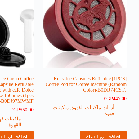
olce Gusto Coffee
[1PCS] Reusable Capsules Refillable
Capsule Refillable
Coffee Pod for Coffee machine (Random
 with cafe Dolce
Color)-B0DR74CSTJ
se 150times (1pcs
EGP
445.00
-B0DJ97MWMF
أدوات ماكينات القهوة
,
ماكينات
EGP
550.00
قهوة
ماكينات قه
القهوة
إضافة إلى السلة
إضافة إلى ال