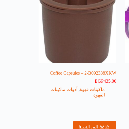
Coffee Capsules – 2-B092338XKW
EGP
435.00
ماكينات قهوة
,
أدوات ماكينات
القهوة
إضافة إلى السلة