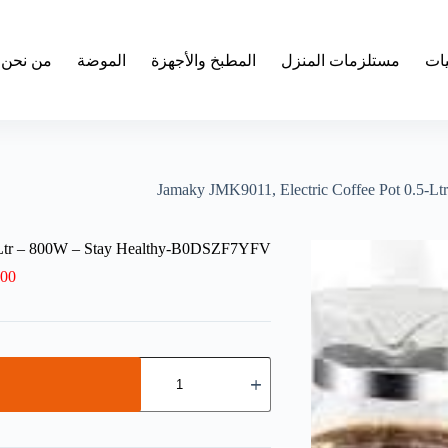
يات
مستلزمات المنزل
المطبخ والأجهزة
الموضة
من نحن
Jamaky JMK9011, Electric Coffee Pot 0.5-
5-Ltr – 800W – Stay Healthy-B0DSZF7YFV
.00
كمية
Jamaky
JMK9011,
Electric
Coffee