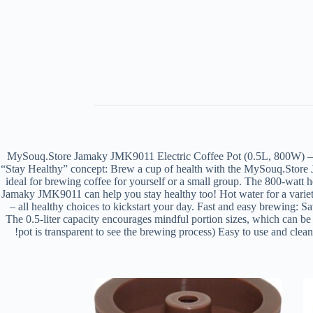
MySouq.Store Jamaky JMK9011 Electric Coffee Pot (0.5L, 800W) – S
“Stay Healthy” concept: Brew a cup of health with the MySouq.Store Jam
ideal for brewing coffee for yourself or a small group. The 800-watt h
Jamaky JMK9011 can help you stay healthy too! Hot water for a variety o
– all healthy choices to kickstart your day. Fast and easy brewing: 
The 0.5-liter capacity encourages mindful portion sizes, which can be b
pot is transparent to see the brewing process) Easy to use and cle