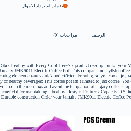
ضمان استرداد الأموال
الوصف
مراجعات (0)
tay Healthy with Every Cup! Here’s a product description for your M
aky JMK9011 Electric Coffee Pot! This compact and stylish coffee maker 
eating element ensures quick and efficient brewing, so you can enjoy you
f healthy beverages: This coffee pot isn’t limited to just coffee. You ca
Save time in the mornings and avoid the temptation of sugary coffee sho
eneficial for maintaining a healthy lifestyle. Features: Capacity: 0.5 l
an Durable construction Order your Jamaky JMK9011 Electric Coffee Pot 