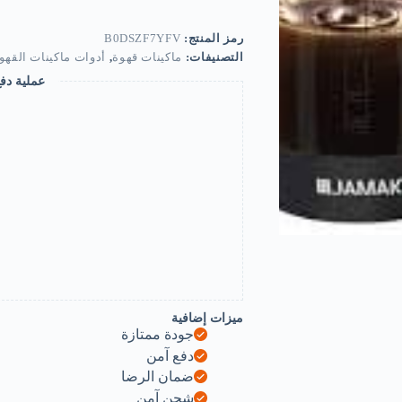
Pot
0.5-
Ltr
رمز المنتج:
B0DSZF7YFV
-
التصنيفات:
ماكينات قهوة
,
أدوات ماكينات القهو
800W
-
عملية دف
Stay
Healthy-
B0DSZF7YFV
ميزات إضافية
جودة ممتازة
دفع آمن
ضمان الرضا
شحن آمن