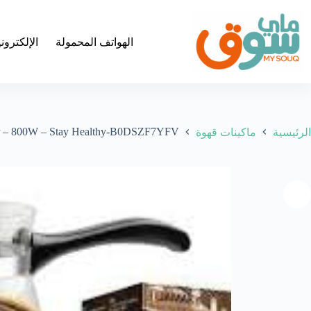
لتجاوز
لى
لمحتوى
الهواتف المحمولة
الإلكترون
Ltr – 800W – Stay Healthy-B0DSZF7YFV
الرئيسية
ماكينات قهوة