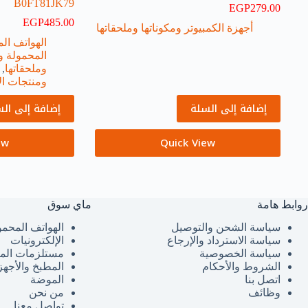
B0FT81JK79
EGP
279.00
EGP
485.00
أجهزة الكمبيوتر ومكوناتها وملحقاتها
الهواتف ال
المحمولة وا
وملحقاتها
,
ومنتجات ال
إضافة إلى السلة
إضافة إلى ال
ew
Quick View
روابط هامة
ماي سوق
سياسة الشحن والتوصيل
الهواتف المحمو
سياسة الاسترداد والإرجاع
الإلكترونيات
سياسة الخصوصية
مستلزمات الم
الشروط والأحكام
المطبخ والأجهز
اتصل بنا
الموضة
وظائف
من نحن
تواصل معنا