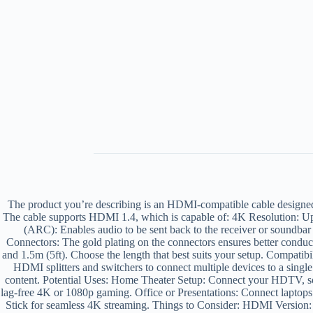
The product you’re describing is an HDMI-compatible cable designed 
The cable supports HDMI 1.4, which is capable of: 4K Resolution: U
(ARC): Enables audio to be sent back to the receiver or soundba
Connectors: The gold plating on the connectors ensures better conducti
and 1.5m (5ft). Choose the length that best suits your setup. Compati
HDMI splitters and switchers to connect multiple devices to a sin
content. Potential Uses: Home Theater Setup: Connect your HDTV, sou
lag-free 4K or 1080p gaming. Office or Presentations: Connect laptops
Stick for seamless 4K streaming. Things to Consider: HDMI Version: 