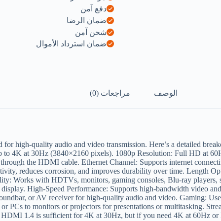
دفع آمن
ضمان الرضا
شحن آمن
ضمان استرداد الأموال
الوصف
مراجعات (0)
for high-quality audio and video transmission. Here’s a detailed break
p to 4K at 30Hz (3840×2160 pixels). 1080p Resolution: Full HD at 6
r through the HDMI cable. Ethernet Channel: Supports internet connect
vity, reduces corrosion, and improves durability over time. Length Optio
bility: Works with HDTVs, monitors, gaming consoles, Blu-ray players,
gle display. High-Speed Performance: Supports high-bandwidth video an
ndbar, or AV receiver for high-quality audio and video. Gaming: Use
 or PCs to monitors or projectors for presentations or multitasking. S
HDMI 1.4 is sufficient for 4K at 30Hz, but if you need 4K at 60Hz or