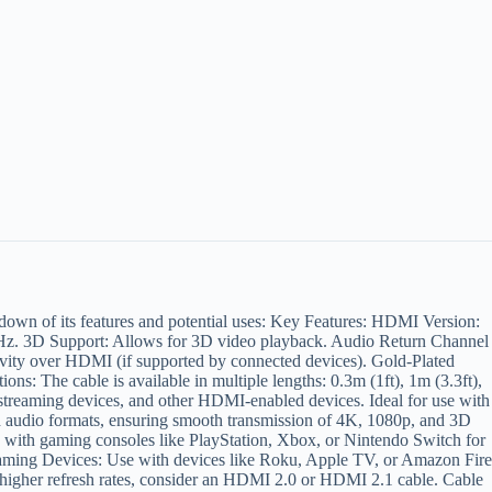
down of its features and potential uses: Key Features: HDMI Version:
0Hz. 3D Support: Allows for 3D video playback. Audio Return Channel
ivity over HDMI (if supported by connected devices). Gold-Plated
ns: The cable is available in multiple lengths: 0.3m (1ft), 1m (3.3ft),
 streaming devices, and other HDMI-enabled devices. Ideal for use with
d audio formats, ensuring smooth transmission of 4K, 1080p, and 3D
 with gaming consoles like PlayStation, Xbox, or Nintendo Switch for
treaming Devices: Use with devices like Roku, Apple TV, or Amazon Fire
 higher refresh rates, consider an HDMI 2.0 or HDMI 2.1 cable. Cable