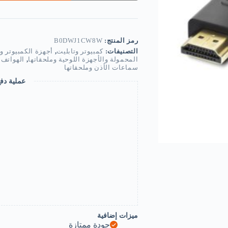
Cable
Video
Cables
Gold
Plated
رمز المنتج:
B0DWJ1CW8W
1.4
التصنيفات:
كمبيوتر وتابليت
,
أجهزة الكمبيوتر وم
4K
المحمولة والأجهزة اللوحية وملحقاتها
,
الهواتف 
1080P
سماعات الأذن وملحقاتها
3D
Cable
عملية دف
for
HDTV
Splitter
Switcher
0.3m
1m
1.5m
HDMI
to
HDMI
Cable
(1
M)-
B0DWJ1CW8W
ميزات إضافية
جودة ممتازة