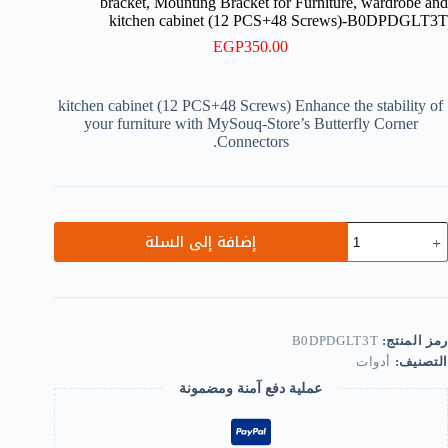
bracket, Mounting Bracket for Furniture, wardrobe and
kitchen cabinet (12 PCS+48 Screws)-B0DPDGLT3T
EGP
350.00
kitchen cabinet (12 PCS+48 Screws) Enhance the stability of
your furniture with MySouq-Store’s Butterfly Corner
Connectors.
مية
إضافة إلى السلة
Furnitur
cabine
butterfl
Corne
connectors
رمز المنتج:
B0DPDGLT3T
corne
التصنيف:
أدوات
bracket
Mountin
عملية دفع آمنة ومضمونة
Bracke
fo
Furniture