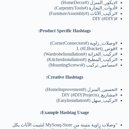
#ديكور_المنزل (#HomeDecor)
#أدوات_النجارة (#CarpentryTools)
#تركيب_الأثاث (#FurnitureAssembly)
#DIY (#DIY)
Product Specific Hashtags:
#وصلات_زاوية (#CornerConnectors)
#قوس_L (#LBracket)
#تركيب_الخزانة (#WardrobeInstallation)
#تركيب_المطبخ (#KitchenInstallation)
#مسامير_تركيب (#MountingScrews)
Creative Hashtags:
#تحسين_المنزل (#HomeImprovement)
#مشاريع_DIY (#DIYProjects)
#تركيب_سهل (#EasyInstallation)
Example Hashtag Usage:
“وصلات زاوية متينة من MySouq-Store لتثبيت الأثاث بكل