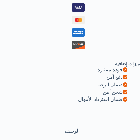
wardrob
an
kitche
cabine
(1
PCS+4
Screws)
B0DPDGLT3
ميزات إضافية
جودة ممتازة
دفع آمن
ضمان الرضا
شحن آمن
ضمان استرداد الأموال
الوصف