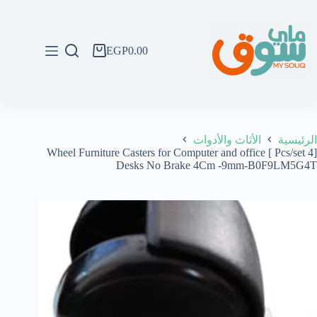
لتجاوز
لى
لمحتوى
EGP
0.00
عربة
التسوق
الرئيسية
الأثاث والأدوات
[4 Pcs/set ] Wheel Furniture Casters for Computer and office
Desks No Brake 4Cm -9mm-B0F9LM5G4T