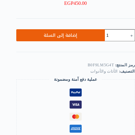
EGP
450.00
مية
إضافة إلى السلة
[4
Pcs/se
Whee
Furnitur
Caster
رمز المنتج:
B0F9LM5G4T
fo
التصنيف:
الأثاث والأدوات
Compute
an
عملية دفع آمنة ومضمونة
offic
Desk
N
Brak
4C
-9mm
B0F9LM5G4