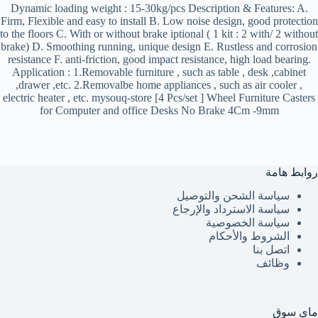
Dynamic loading weight : 15-30kg/pcs Description & Features: A.
Firm, Flexible and easy to install B. Low noise design, good protection
to the floors C. With or without brake iptional ( 1 kit : 2 with/ 2 without
brake) D. Smoothing running, unique design E. Rustless and corrosion
resistance F. anti-friction, good impact resistance, high load bearing.
Application : 1.Removable furniture , such as table , desk ,cabinet
,drawer ,etc. 2.Removalbe home appliances , such as air cooler ,
electric heater , etc. mysouq-store [4 Pcs/set ] Wheel Furniture Casters
for Computer and office Desks No Brake 4Cm -9mm
روابط هامة
سياسة الشحن والتوصيل
سياسة الاسترداد والإرجاع
سياسة الخصوصية
الشروط والأحكام
اتصل بنا
وظائف
ماي سوق