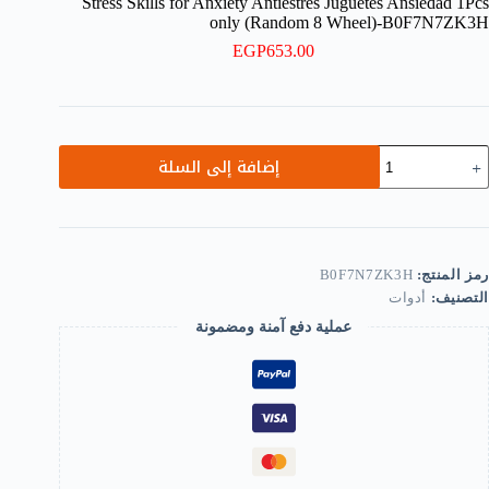
Stress Skills for Anxiety Antiestrés Juguetes Ansiedad 1Pcs
only (Random 8 Wheel)-B0F7N7ZK3H
EGP
653.00
مية
إضافة إلى السلة
1Pc
Rolle
Bik
Chai
Fidge
Autis
رمز المنتج:
B0F7N7ZK3H
Therap
التصنيف:
أدوات
Coo
Gadget
عملية دفع آمنة ومضمونة
Stres
Skill
fo
Anxiet
Antiestré
Juguete
Ansieda
1Pc
onl