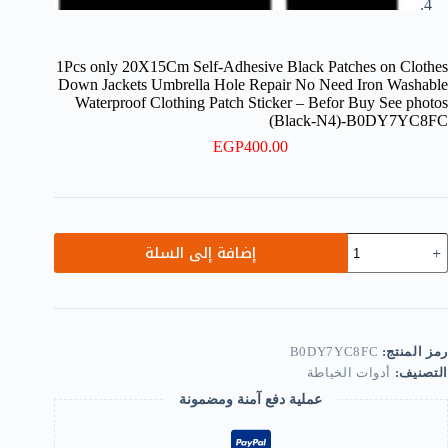
1Pcs only 20X15Cm Self-Adhesive Black Patches on Clothes
Down Jackets Umbrella Hole Repair No Need Iron Washable
Waterproof Clothing Patch Sticker – Befor Buy See photos
(Black-N4)-B0DY7YC8FC
EGP
400.00
مية
إضافة إلى السلة
1Pc
onl
20X15C
Self
Adhesiv
Blac
رمز المنتج:
B0DY7YC8FC
Patche
التصنيف:
أدوات الخياطة
o
Clothe
عملية دفع آمنة ومضمونة
Dow
Jacket
Umbrell