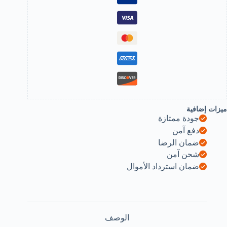
Hol
Repai
N
Nee
Iro
Washabl
Waterproo
Clothin
Patc
Sticke
Befo
ميزات إضافية
Bu
جودة ممتازة
Se
photo
دفع آمن
(Black
ضمان الرضا
N4)
B0DY7YC8F
شحن آمن
ضمان استرداد الأموال
الوصف