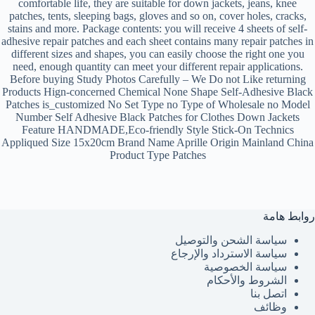
comfortable life, they are suitable for down jackets, jeans, knee
patches, tents, sleeping bags, gloves and so on, cover holes, cracks,
stains and more. Package contents: you will receive 4 sheets of self-
adhesive repair patches and each sheet contains many repair patches in
different sizes and shapes, you can easily choose the right one you
need, enough quantity can meet your different repair applications.
Before buying Study Photos Carefully – We Do not Like returning
Products Hign-concerned Chemical None Shape Self-Adhesive Black
Patches is_customized No Set Type no Type of Wholesale no Model
Number Self Adhesive Black Patches for Clothes Down Jackets
Feature HANDMADE,Eco-friendly Style Stick-On Technics
Appliqued Size 15x20cm Brand Name Aprille Origin Mainland China
Product Type Patches
روابط هامة
سياسة الشحن والتوصيل
سياسة الاسترداد والإرجاع
سياسة الخصوصية
الشروط والأحكام
اتصل بنا
وظائف