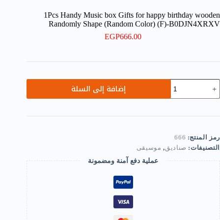
1Pcs Handy Music box Gifts for happy birthday wooden
Randomly Shape (Random Color) (F)-B0DJN4XRXV
EGP
666.00
مية
إضافة إلى السلة
1Pc
Hand
Musi
bo
Gift
fo
رمز المنتج:
666
happ
التصنيفات:
صناديق
,
موسيقى
birthda
woode
عملية دفع آمنة ومضمونة
Randoml
Shap
(Rando
Color
(F)
B0DJN4XRX