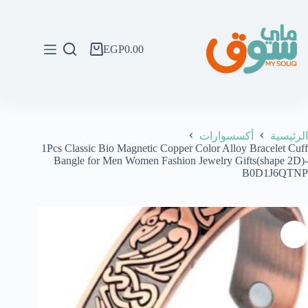
لتجاوز
لى
لمحتوى
EGP
0.00
عربة
التسوق
الرئيسية
أكسسوارات
1Pcs Classic Bio Magnetic Copper Color Alloy Bracelet Cuff
Bangle for Men Women Fashion Jewelry Gifts(shape 2D)-
B0D1J6QTNP