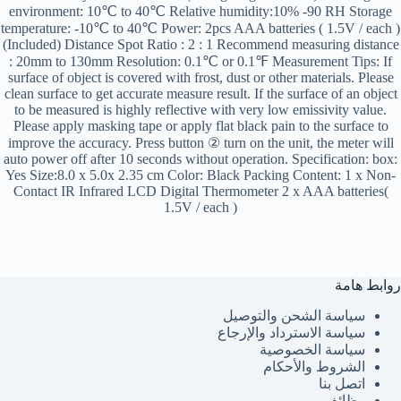
environment: 10℃ to 40℃ Relative humidity:10% -90 RH Storage
temperature: -10℃ to 40℃ Power: 2pcs AAA batteries ( 1.5V / each )
(Included) Distance Spot Ratio : 2 : 1 Recommend measuring distance
: 20mm to 130mm Resolution: 0.1℃ or 0.1℉ Measurement Tips: If
surface of object is covered with frost, dust or other materials. Please
clean surface to get accurate measure result. If the surface of an object
to be measured is highly reflective with very low emissivity value.
Please apply masking tape or apply flat black pain to the surface to
improve the accuracy. Press button ② turn on the unit, the meter will
auto power off after 10 seconds without operation. Specification: box:
Yes Size:8.0 x 5.0x 2.35 cm Color: Black Packing Content: 1 x Non-
Contact IR Infrared LCD Digital Thermometer 2 x AAA batteries(
1.5V / each )
روابط هامة
سياسة الشحن والتوصيل
سياسة الاسترداد والإرجاع
سياسة الخصوصية
الشروط والأحكام
اتصل بنا
وظائف