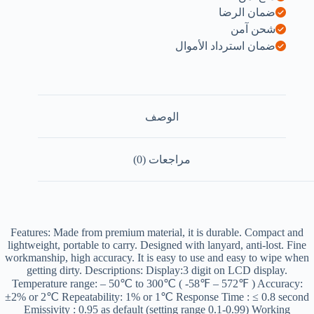
ضمان الرضا
شحن آمن
ضمان استرداد الأموال
الوصف
مراجعات (0)
Features: Made from premium material, it is durable. Compact and
lightweight, portable to carry. Designed with lanyard, anti-lost. Fine
workmanship, high accuracy. It is easy to use and easy to wipe when
getting dirty. Descriptions: Display:3 digit on LCD display.
Temperature range: – 50℃ to 300℃ ( -58℉ – 572℉ ) Accuracy:
±2% or 2℃ Repeatability: 1% or 1℃ Response Time : ≤ 0.8 second
Emissivity : 0.95 as default (setting range 0.1-0.99) Working