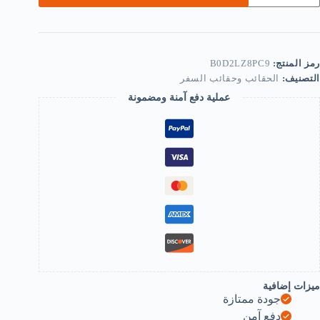
Carryin
Har
Holde
Cas
Storag
رمز المنتج:
B0D2LZ8PC9
Ba
التصنيف:
الحقائب وحقائب السفر
Fo
Earphon
عملية دفع آمنة ومضمونة
Headphon
Memor
Card
B0D2LZ8PC
ميزات إضافية
جودة ممتازة
دفع آمن