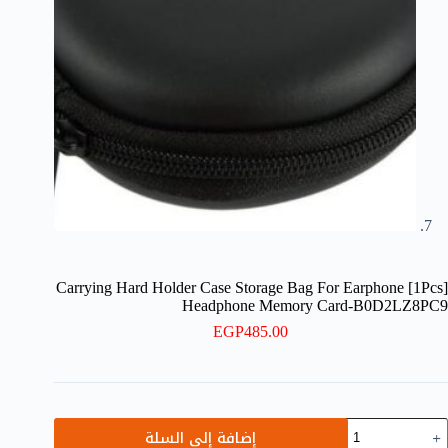
[1Pcs] Carrying Hard Holder Case Storage Bag For Earphone
Headphone Memory Card-B0D2LZ8PC9
EGP
485.00
مية
إضافة إلى السلة
[1Pcs]