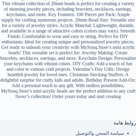
This vibrant collection of 20mm beads is perfect for creating a variety
of stunning jewelry pieces, including bracelets, necklaces, earrings,
keychains, and more. Key Features: 100 Pieces per Pack: Ample
supply for crafting numerous projects. 20mm Bead Size: Versatile size
for a variety of jewelry styles. Acrylic Material: Lightweight, durable,
and available in a range of attractive colors (colors may vary). Smooth
Finish: Comfortable to wear and easy to string. Perfect for DIY
enthusiasts: Ideal for creating unique and personalized jewelry pieces.
Get ready to unleash your creativity with MySouq.Store’s mini acrylic
beads! This versatile set is perfect for: Jewelry Making: Create
bracelets, necklaces, earrings, and more. Keychain Design: Personalize
your keychains with vibrant colors. DIY Crafts: Add a touch of fun
and color to various craft projects. Valentine’s Day Gifts: Design
heartfelt jewelry for loved ones. Christmas Stocking Stuffers: A
delightful surprise for crafty kids and adults. Birthday Present Add-On:
Add a personal touch to any gift. With endless possibilities,
MySouq.Store’s mini acrylic beads are the perfect addition to any craft
lover’s collection! Order yours today and start creating!
روابط هامة
سياسة الشحن والتوصيل