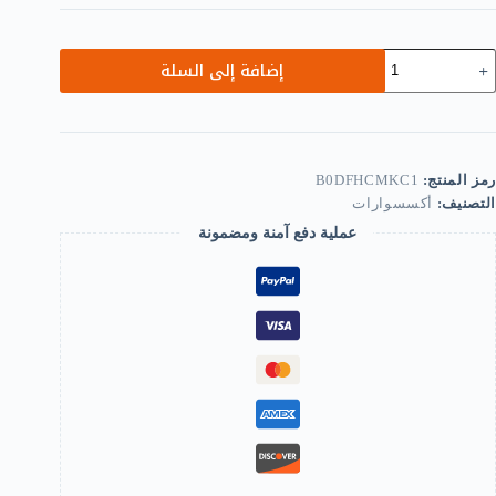
مية
إضافة إلى السلة
100PC
Min
Acryli
Bead
15m
Bead
رمز المنتج:
B0DFHCMKC1
fo
التصنيف:
أكسسوارات
Jewelr
Makin
عملية دفع آمنة ومضمونة
Bracelet
Necklace
Earring
Ke
Chain
Accessorie
DI
Craft
Valentin
Christma
Birthda
Gift
Mixe
Colo