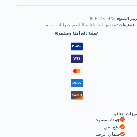
Pe
Pant
Underwear
Diape
رمز المنتج:
B0F1DZ1HX3
Breathabl
التصنيفات:
ملابس الحيوانات الأليفة
,
حيوانات اليفة
Dres
Femal
عملية دفع آمنة ومضمونة
Dog
Underwear
Suitabl
fo
Do
Pant
Diape
(XL
5
c
ma
Abdomina
circumference
B0F1DZ1HX
ميزات إضافية
جودة ممتازة
دفع آمن
ضمان الرضا