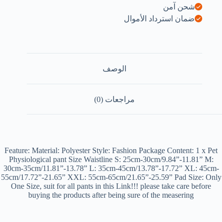
شحن آمن
ضمان استرداد الأموال
الوصف
مراجعات (0)
Feature: Material: Polyester Style: Fashion Package Content: 1 x Pet
Physiological pant Size Waistline S: 25cm-30cm/9.84”-11.81” M:
30cm-35cm/11.81”-13.78” L: 35cm-45cm/13.78”-17.72” XL: 45cm-
55cm/17.72”-21.65” XXL: 55cm-65cm/21.65”-25.59” Pad Size: Only
One Size, suit for all pants in this Link!!! please take care before
buying the products after being sure of the measering