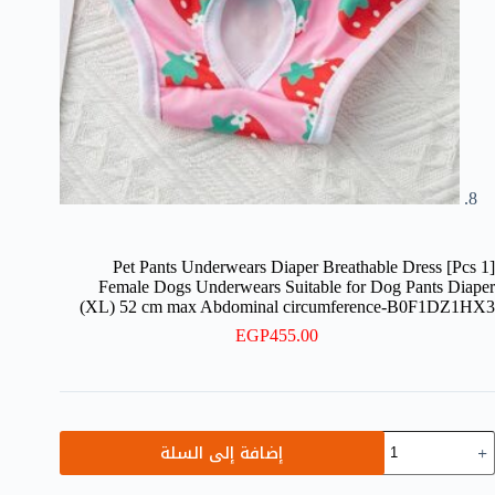
[1 Pcs] Pet Pants Underwears Diaper Breathable Dress
Female Dogs Underwears Suitable for Dog Pants Diaper
(XL) 52 cm max Abdominal circumference-B0F1DZ1HX3
EGP
455.00
مية
إضافة إلى السلة
[1
Pcs]