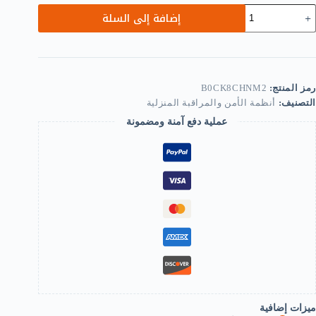
مية
إضافة إلى السلة
[1
Pcs]
Doo
Chai
Lock
Stee
رمز المنتج:
B0CK8CHNM2
Slid
التصنيف:
أنظمة الأمن والمراقبة المنزلية
Bol
Latc
عملية دفع آمنة ومضمونة
Safet
Doo
Loc
wit
Anti
Thef
Chai
an
Sprin
Loc
(Gold)
B0CK8CHNM
ميزات إضافية