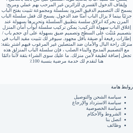
وإيقاف الدخول القسري للزائرين غير المرحب بهم عملي ومريح:
يسمح لك التصميم الدقيق المزود بسلسلة ومجموعة تثبيت بفتح الباب
جزئيًا بينما لا يزال الباب آمنًا ضد الدخول. يسمح لك قفل سلسلة الباب
المرن بحركة انزلاق سلسة بتطبيق السلسلة وتحريرها بسهولة عند
إغلاق الباب سهولة التركيب: يمكن تركيب سلسلة أبواب أمان المنزل
بتصميم مُثبَّت على السطح وتصميم ضيق بسهولة على أي حجم باب /
إطارات رفيعة أو ضيقة بأقل مجهود. سيوفر لك تثبيت مقيد الباب في
منزلك راحة البال والأمان ضد المتصلين غير المرغوب فيهم اشترِ بثقة:
مع التصميم المدمج والبناء الصلب ، فإن سلسلة الباب المنزلق هذه
تجعل إضافة لطيفة لأمن منزلك. ما عليك سوى الشراء بثقة لأننا دائمًا
هنا لنقدم لك خدمة مرضية بنسبة 100٪
روابط هامة
سياسة الشحن والتوصيل
سياسة الاسترداد والإرجاع
سياسة الخصوصية
الشروط والأحكام
اتصل بنا
وظائف