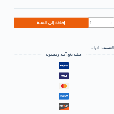
مية
إضافة إلى السلة
[1
Pc
Black]
Min
Magnifie
التصنيف:
أدوات
30X3
Focu
عملية دفع آمنة ومضمونة
Adjustabl
Cylindrica
Loup
Magnifie
O
Optica
Glas
H
Wit
Scal
Jewelr
Zoo
Too