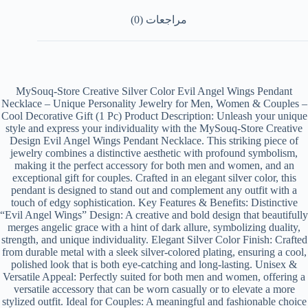
مراجعات (0)
MySouq-Store Creative Silver Color Evil Angel Wings Pendant
Necklace – Unique Personality Jewelry for Men, Women & Couples –
Cool Decorative Gift (1 Pc) Product Description: Unleash your unique
style and express your individuality with the MySouq-Store Creative
Design Evil Angel Wings Pendant Necklace. This striking piece of
jewelry combines a distinctive aesthetic with profound symbolism,
making it the perfect accessory for both men and women, and an
exceptional gift for couples. Crafted in an elegant silver color, this
pendant is designed to stand out and complement any outfit with a
touch of edgy sophistication. Key Features & Benefits: Distinctive
“Evil Angel Wings” Design: A creative and bold design that beautifully
merges angelic grace with a hint of dark allure, symbolizing duality,
strength, and unique individuality. Elegant Silver Color Finish: Crafted
from durable metal with a sleek silver-colored plating, ensuring a cool,
polished look that is both eye-catching and long-lasting. Unisex &
Versatile Appeal: Perfectly suited for both men and women, offering a
versatile accessory that can be worn casually or to elevate a more
stylized outfit. Ideal for Couples: A meaningful and fashionable choice