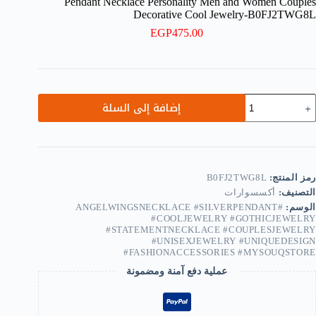
Pendant Necklace Personality Men and Women Couples
Decorative Cool Jewelry-B0FJ2TWG8L
EGP
475.00
مية
إضافة إلى السلة
(1
Pc)
Creativ
Desig
Silve
رمز المنتج:
B0FJ2TWG8L
Colo
التصنيف:
أكسسوارات
Evi
Ange
الوسم:
#ANGELWINGSNECKLACE #SILVERPENDANT
#COOLJEWELRY #GOTHICJEWELRY
Wing
#STATEMENTNECKLACE #COUPLESJEWELRY
Pendan
#UNISEXJEWELRY #UNIQUEDESIGN
Necklac
#FASHIONACCESSORIES #MYSOUQSTORE
Personalit
Me
عملية دفع آمنة ومضمونة
an
Wome
Couple
Decorativ