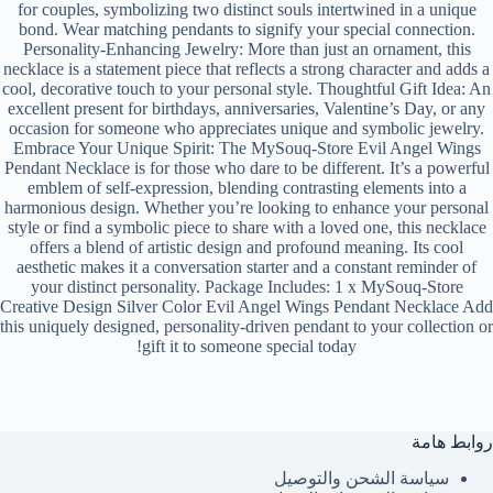
for couples, symbolizing two distinct souls intertwined in a unique
bond. Wear matching pendants to signify your special connection.
Personality-Enhancing Jewelry: More than just an ornament, this
necklace is a statement piece that reflects a strong character and adds a
cool, decorative touch to your personal style. Thoughtful Gift Idea: An
excellent present for birthdays, anniversaries, Valentine’s Day, or any
occasion for someone who appreciates unique and symbolic jewelry.
Embrace Your Unique Spirit: The MySouq-Store Evil Angel Wings
Pendant Necklace is for those who dare to be different. It’s a powerful
emblem of self-expression, blending contrasting elements into a
harmonious design. Whether you’re looking to enhance your personal
style or find a symbolic piece to share with a loved one, this necklace
offers a blend of artistic design and profound meaning. Its cool
aesthetic makes it a conversation starter and a constant reminder of
your distinct personality. Package Includes: 1 x MySouq-Store
Creative Design Silver Color Evil Angel Wings Pendant Necklace Add
this uniquely designed, personality-driven pendant to your collection or
gift it to someone special today!
روابط هامة
سياسة الشحن والتوصيل