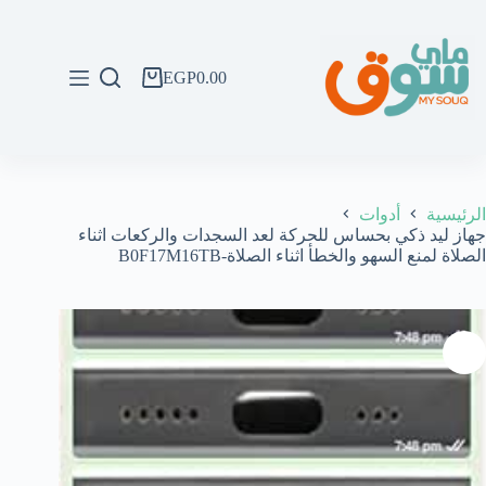
لتجاوز
لى
لمحتوى
EGP
0.00
عربة
التسوق
الرئيسية
أدوات
جهاز ليد ذكي بحساس للحركة لعد السجدات والركعات اثناء
الصلاة لمنع السهو والخطأ اثناء الصلاة-B0F17M16TB