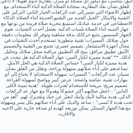
أنيق: يتناسب مع ديكور أي مسجد أو منزل. بطارية تدوم طويلاً: لا داعي
للقلق بشأن نفاد البطارية. سجادة الصلاة الذكية أثناء الاستخدام، مع
إظهار الأضواء التي تشير إلى عدد الركعات الخيار الثاني: التركيز على
التقنية والابتكار “الجيل الجديد من التقنيو الحديثة اثناء الصلاة: الذكاء
الاصطناعي في خدمة عبادتك استمتع بتجربة صلاة فريدة من نوعها مع
جهاز التنبيه اثناء الصلاة بلمبات الذكية. بفضل أحدث التقنيات، تقوم
الجهاز السنسور بتتبع حركاتك بدقة متناهية وتوفر لك معلومات دقيقة
حول صلاتك. المميزات: تقنية متطورة: تستخدم أحدث التقنيات في
مجال أجهزة الاستشعار. تصميم عصري: تجمع بين التقنية والتصميم
الأنيق. تطبيق مرافق: يتيح لك التطبيق مراقبة سجل صلاتك وتحليل
أدائك. ** “هدية مميزة لكبار السن: جهاز الصلاة الذكية هل تبحث عن
هدية مميزة لكبار السن؟ حساس الصلاة الذكية هي الحل الأمثل.
تساعدهم على أداء صلاتهم بسهولة وراحة، وتقلل من القلق بشأن
نسيان عدد الركعات.” المميزات: سهولة الاستخدام: لا تحتاج إلى أي
مهارات تقنية. شاشة واضحة: عرض كبير وواضح لسهولة القراءة.
تصميم مريح: مريحة للاستخدام لفترات طويلة. “هدية ثمينة لأغلى
الناس” – اجعل صلاتهم أكثر خشوعًا وهدوءًا مع جهاز عد الركعات
الذكي. هدية مثالية لأبيك وأمك لتعبّر عن حبك وتقديرك لهم. “أهدِ من
تحب هدية لا تُنسى” – ساعد والديك على أداء صلاتهم بكل يسر وسهولة
مع هذا الجهاز المبتكر. يمكن توزيعه كهدية او صدقة جارية علي الاحبه
والاقارب