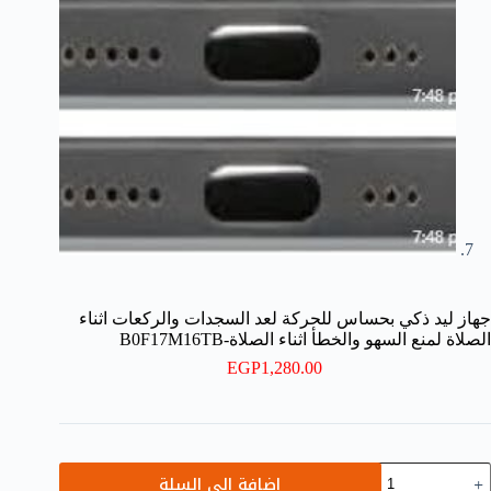
جهاز ليد ذكي بحساس للحركة لعد السجدات والركعات اثناء
الصلاة لمنع السهو والخطأ اثناء الصلاة-B0F17M16TB
EGP
1,280.00
مية
إضافة إلى السلة
هاز