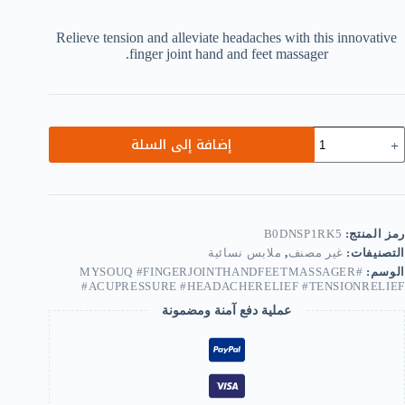
Relieve tension and alleviate headaches with this innovative
finger joint hand and feet massager.
مية
إضافة إلى السلة
Finge
Join
Han
Fee
Massager
Wearabl
رمز المنتج:
B0DNSP1RK5
Acupressur
التصنيفات:
غير مصنف
,
ملابس نسائية
Massage
fo
الوسم:
#MYSOUQ #FINGERJOINTHANDFEETMASSAGER
#ACUPRESSURE #HEADACHERELIEF #TENSIONRELIEF
Headach
Relief
عملية دفع آمنة ومضمونة
Tensio
Relie
Rando
Color
B0DNSP1RK