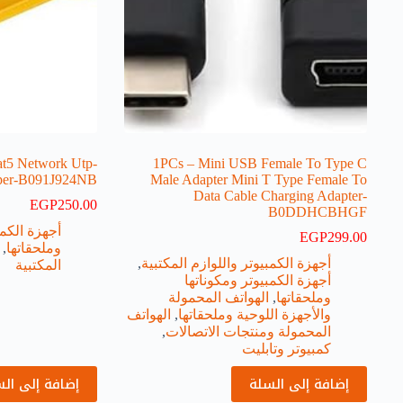
at5 Network Utp
1PCs – Mini USB Female To Type C
ipper-B091J924NB
Male Adapter Mini T Type Female To
Data Cable Charging Adapter-
EGP
250.00
B0DDHCBHGF
أجهزة الكمب
EGP
299.00
وملحقاتها
,
أجهزة الكمبيوتر واللوازم المكتبية
,
المكتبية
أجهزة الكمبيوتر ومكوناتها
وملحقاتها
,
الهواتف المحمولة
والأجهزة اللوحية وملحقاتها
,
الهواتف
المحمولة ومنتجات الاتصالات
,
كمبيوتر وتابليت
إضافة إلى السلة
إضافة إلى ال