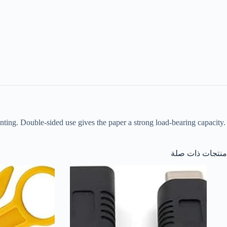
inting. Double-sided use gives the paper a strong load-bearing capacity.
منتجات ذات صلة