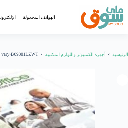
لتجاوز
لى
لمحتوى
الهواتف المحمولة
الإلكترون
may vary-B09381LZWT
الرئيسية
أجهزة الكمبيوتر واللوازم المكتبية