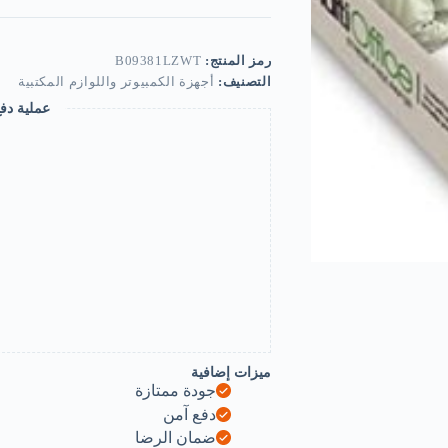
Size
Copy
Paper
80
رمز المنتج:
B09381LZWT
gm.
التصنيف:
أجهزة الكمبيوتر واللوازم المكتبية
Pack
of
عملية دف
500
Sheets,
pack
may
vary-
B09381LZWT
ميزات إضافية
جودة ممتازة
دفع آمن
ضمان الرضا