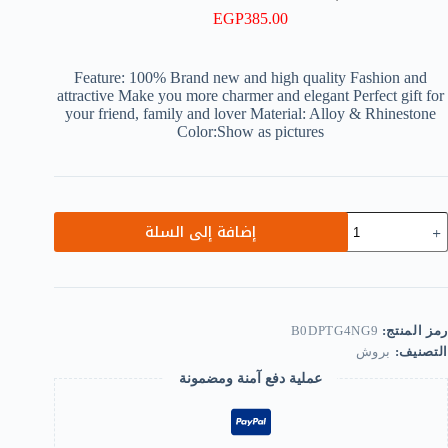
EGP
385.00
Feature: 100% Brand new and high quality Fashion and
attractive Make you more charmer and elegant Perfect gift for
your friend, family and lover Material: Alloy & Rhinestone
Color:Show as pictures
مية
إضافة إلى السلة
Cut
Ca
Brooc
Decoratio
Meta
Brooc
رمز المنتج:
B0DPTG4NG9
Scar
التصنيف:
بروش
Sweate
Sui
عملية دفع آمنة ومضمونة
Pi
U
Buckl
Rhineston