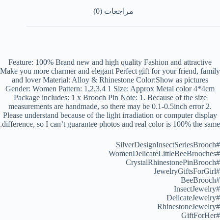
مراجعات (0)
Feature: 100% Brand new and high quality Fashion and attractive
Make you more charmer and elegant Perfect gift for your friend, family
and lover Material: Alloy & Rhinestone Color:Show as pictures
Gender: Women Pattern: 1,2,3,4 1 Size: Approx Metal color 4*4cm
Package includes: 1 x Brooch Pin Note: 1. Because of the size
measurements are handmade, so there may be 0.1-0.5inch error 2.
Please understand because of the light irradiation or computer display
difference, so I can’t guarantee photos and real color is 100% the same.
#SilverDesignInsectSeriesBrooch
#WomenDelicateLittleBeeBrooches
#CrystalRhinestonePinBrooch
#JewelryGiftsForGirl
#BeeBrooch
#InsectJewelry
#DelicateJewelry
#RhinestoneJewelry
#GiftForHer