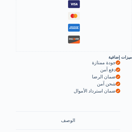
Anima
Brooc
Safet
Pin
Colla
Jewelr
Pi
(Cod
N2
Allo
ميزات إضافية
4.0c
جودة ممتازة
x4.0c
-155Gra
دفع آمن
ضمان الرضا
Red)
B0DPTG4NG
شحن آمن
ضمان استرداد الأموال
الوصف