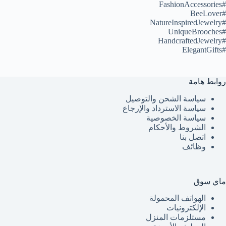
#FashionAccessories
#BeeLover
#NatureInspiredJewelry
#UniqueBrooches
#HandcraftedJewelry
#ElegantGifts
روابط هامة
سياسة الشحن والتوصيل
سياسة الاسترداد والإرجاع
سياسة الخصوصية
الشروط والأحكام
اتصل بنا
وظائف
ماي سوق
الهواتف المحمولة
الإلكترونيات
مستلزمات المنزل