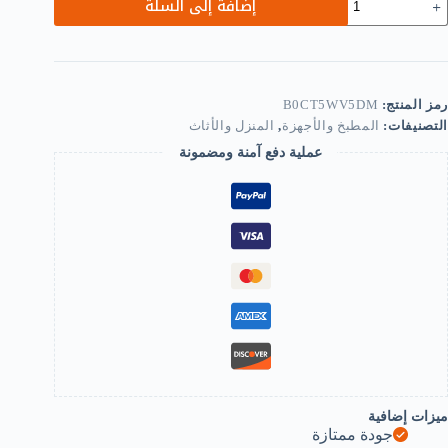
إضافة إلى السلة
Han
Blende
100
Wat
Mult
Us
رمز المنتج:
B0CT5WV5DM
التصنيفات:
المطبخ والأجهزة
,
المنزل والأثاث
B0CT5WV5D
عملية دفع آمنة ومضمونة
ميزات إضافية
جودة ممتازة