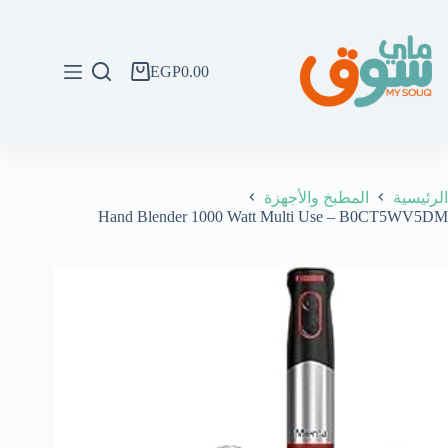
لتجاوز
لى
لمحتوى
EGP
0.00
عربة
التسوق
الرئيسية
المطبخ والأجهزة
Hand Blender 1000 Watt Multi Use – B0CT5WV5DM