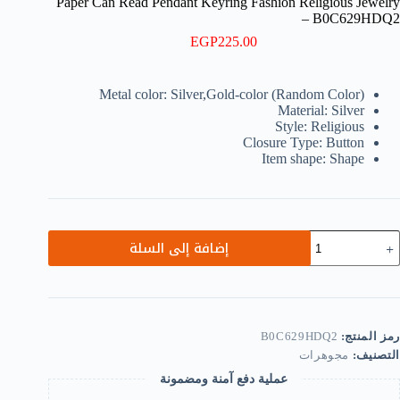
Paper Can Read Pendant Keyring Fashion Religious Jewelry
– B0C629HDQ2
EGP
225.00
Metal color: Silver,Gold-color (Random Color)
Material: Silver
Style: Religious
Closure Type: Button
Item shape: Shape
مية
إضافة إلى السلة
Gree
Colo
Min
Arabi
Qura
Islami
رمز المنتج:
B0C629HDQ2
Keychai
التصنيف:
مجوهرات
Alla
Rea
عملية دفع آمنة ومضمونة
Pape