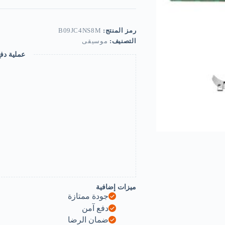
Creative
Hand
Cranked
Collectable
رمز المنتج:
B09JC4NS8M
Engraved
التصنيف:
موسيقى
Music
Box
عملية دف
(Pack
of
2
-
HP
Always
&
Happy
Birthday)-
B09JC4NS8M
ميزات إضافية
جودة ممتازة
دفع آمن
ضمان الرضا