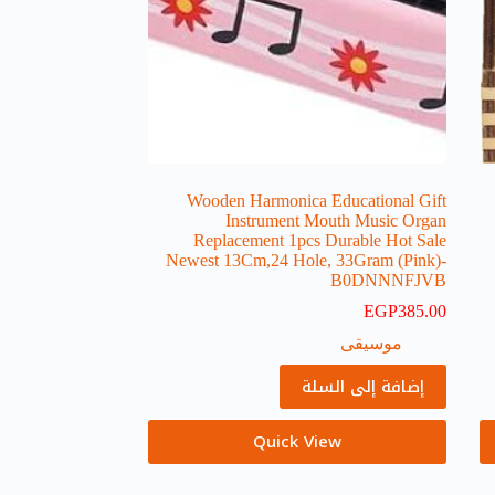
Wooden Harmonica Educational Gift
Instrument Mouth Music Organ
Replacement 1pcs Durable Hot Sale
Newest 13Cm,24 Hole, 33Gram (Pink)-
B0DNNNFJVB
EGP
385.00
موسيقى
إضافة إلى السلة
Quick View