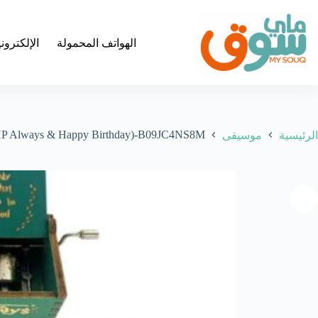
لتجاوز
لى
لمحتوى
الهواتف المحمولة
الإلكترون
 – HP Always & Happy Birthday)-B09JC4NS8M
الرئيسية
موسيقى