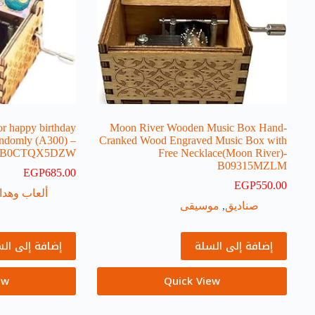
or happy birthday
-Moon River Wooden Music Box Hand
ndomly (A300) –
Cranked Wood Engraved Music Box with
B0CTQX5DZW
Free Necklace(Moon River)-
B09315MZLM
EGP
685.00
EGP
550.00
ألعاب وهداي
صناديق
,
موسيقى
إضافة إلى السلة
إضافة إلى ال
ew
Quick View