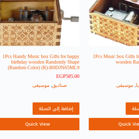
1Pcs Handy Music box Gifts for happy
1Pcs Music box Gifts f
birthday wooden Randomly Shape
wooden Ra
(Random Color) (R)-B0DJN65ML9
EGP
585.00
ا
,
موسيقى
صناديق
,
موسيقى
سلة
إضافة إلى السلة
Quick View
Quick Vi