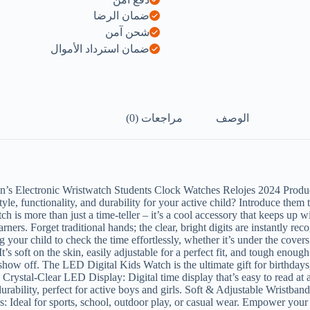
As
ضمان الرضا
shown
شحن آمن
ضمان استرداد الأموال
الوصف
مراجعات (0)
’s Electronic Wristwatch Students Clock Watches Relojes 2024 Produc
le, functionality, and durability for your active child? Introduce them
ch is more than just a time-teller – it’s a cool accessory that keeps up
ers. Forget traditional hands; the clear, bright digits are instantly reco
ng your child to check the time effortlessly, whether it’s under the cover
It’s soft on the skin, easily adjustable for a perfect fit, and tough enoug
 show off. The LED Digital Kids Watch is the ultimate gift for birthdays
s: Crystal-Clear LED Display: Digital time display that’s easy to read a
durability, perfect for active boys and girls. Soft & Adjustable Wristb
ns: Ideal for sports, school, outdoor play, or casual wear. Empower you