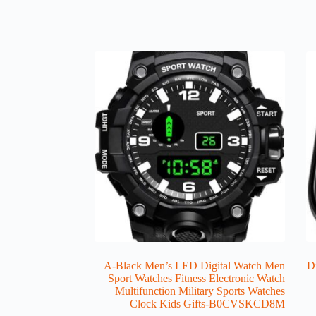
A-Black Men’s LED Digital Watch Men
D
Sport Watches Fitness Electronic Watch
Multifunction Military Sports Watches
Clock Kids Gifts-B0CVSKCD8M