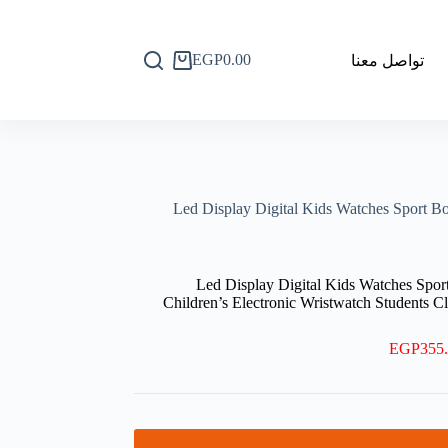
EGP
0.00
تواصل معنا
عربة
التسوق
‘;(B0FDQWSRY4) Led Display Digital Kids Watch
‘;(B0FDQWSRY4) Led Display Digital Kids Watche
Children’s Electronic Wristwatch Students C
EGP
355