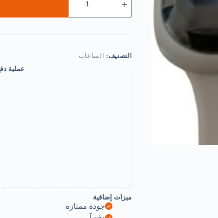
';
(B0FDQWSRY4)
Led
Display
Digital
Kids
Watches
التصنيف:
الساعات
Sport
Boys
عملية دف
Girls
Luminous
Children’s
Electronic
Wristwatch
Students
Clock
Watches
no
alarm
no
stopwatch
-
only
time
ميزات إضافية
and
جودة ممتازة
date
دفع آمن
Color