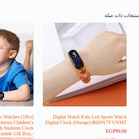
منتجات ذات صلة
Kids Watches
Digital Watch Kids Led Sports Watch
minous Children’s
Digital Clock (Orange)-B0DN7YVNMT
ch Students Clock
EGP
99.00
inside Gift Box,-