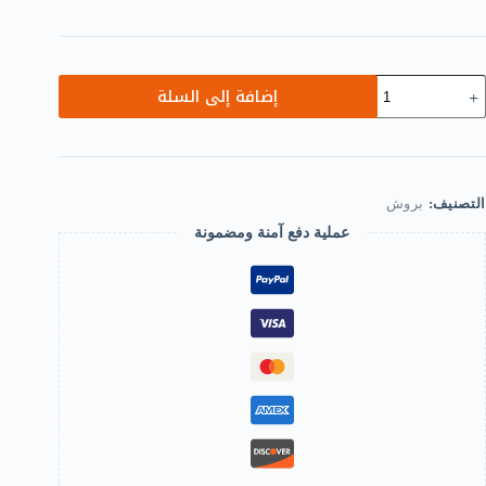
مية
إضافة إلى السلة
B0FBL4D1XT
Cut
Colou
Rooste
Brooche
Pi
التصنيف:
بروش
Fo
Wome
عملية دفع آمنة ومضمونة
Ename
Anima
Brooc
Broche
Crysta
Coc
Jewelr
Pin
Gif