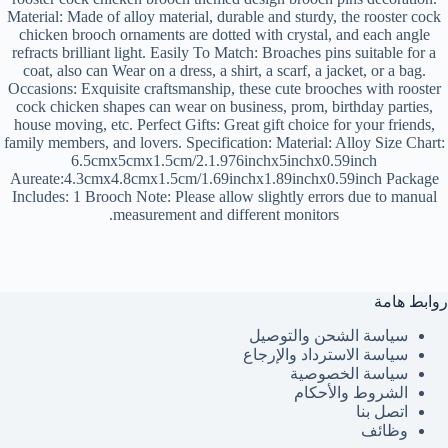
Material: Made of alloy material, durable and sturdy, the rooster cock
chicken brooch ornaments are dotted with crystal, and each angle
refracts brilliant light. Easily To Match: Broaches pins suitable for a
coat, also can Wear on a dress, a shirt, a scarf, a jacket, or a bag.
Occasions: Exquisite craftsmanship, these cute brooches with rooster
cock chicken shapes can wear on business, prom, birthday parties,
house moving, etc. Perfect Gifts: Great gift choice for your friends,
family members, and lovers. Specification: Material: Alloy Size Chart:
6.5cmx5cmx1.5cm/2.1.976inchx5inchx0.59inch
Aureate:4.3cmx4.8cmx1.5cm/1.69inchx1.89inchx0.59inch Package
Includes: 1 Brooch Note: Please allow slightly errors due to manual
measurement and different monitors.
روابط هامة
سياسة الشحن والتوصيل
سياسة الاسترداد والإرجاع
سياسة الخصوصية
الشروط والأحكام
اتصل بنا
وظائف