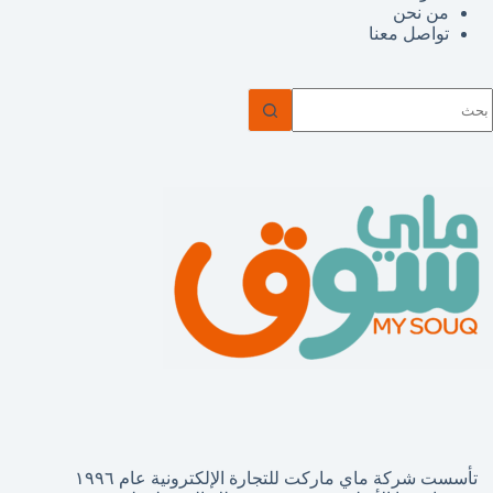
من نحن
تواصل معنا
ا
وجد
تائج
تأسست شركة ماي ماركت للتجارة الإلكترونية عام ١٩٩٦