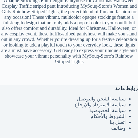
Opaque Stockings Full Length Pantyhose for Christmas Halloween
Cosplay Traffic striped pant Introducing MySouq-Store’s Women and
Girls Rainbow Striped Tights, the perfect blend of fun and fashion for
any occasion! These vibrant, multicolor opaque stockings feature a
full-length design that not only adds a pop of color to your outfit but
also offers comfort and durability. Ideal for Christmas, Halloween, or
any cosplay event, these traffic-striped pantyhose will make you stand
out in any crowd. Whether you’re dressing up for a festive celebration
or looking to add a playful touch to your everyday look, these tights
are a must-have accessory. Get ready to express your unique style and
showcase your vibrant personality with MySouq-Store’s Rainbow
Striped Tights!
روابط هامة
سياسة الشحن والتوصيل
سياسة الاسترداد والإرجاع
سياسة الخصوصية
الشروط والأحكام
اتصل بنا
وظائف