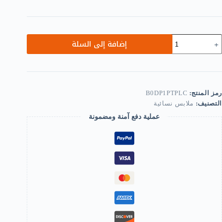
مية
إضافة إلى السلة
B0DP1PTPLC
Wome
Girl
Rainbo
an
Multicolo
رمز المنتج:
B0DP1PTPLC
Stripe
التصنيف:
ملابس نسائية
Tight
Opaqu
عملية دفع آمنة ومضمونة
Stocking
Ful
Lengt
Pantyhos
fo
Christma
Hallowee
Cospla
Traffi
stripe
pan
(Rainbow