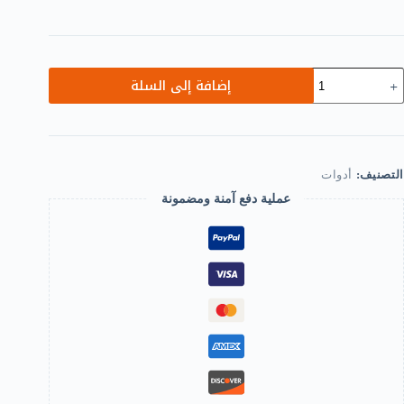
مية
إضافة إلى السلة
B0DCSV26JQ-
عدسة
كبرة
3
3
التصنيف:
أدوات
لم
عملية دفع آمنة ومضمونة
دسة
صرية
K
دسة
كبرة
حادية
لعدسة
لاحادية
لعدسة
لمحمولة
لعملات
لمعدنية