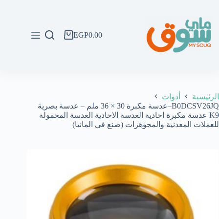
لتجاوز
لى
لمحتوى
EGP
0.00
عربة
التسوق
الرئيسية
أدوات
B0DCSV26JQ–عدسة مكبرة 30 × 36 ملم – عدسة بصرية
K9 عدسة مكبرة احادية العدسة الاحادية العدسة المحمولة
للعملات المعدنية والمجوهرات (صنع في المانيا)