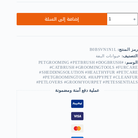
مية
إضافة إلى السلة
B0BSVN1N1L
Protec
Fle
Com
Fo
رمز المنتج:
B0BSVN1N1L
Cat
التصنيف:
حيوانات اليفة
Dog
Pe
الوسم:
#PETGROOMING #PETBRUSH #DOGBRUSH
#CATBRUSH #GROOMINGTOOLS #FURCARE
Stainles
#SHEDDINGSOLUTION #HEALTHYFUR #PETCARE
Stee
#PETGROOMINGTOOL #HAPPYPET #CLEANFUR
Comfor
#PETLOVERS #GROOMYOURPET #PETESSENTIALS
Fle
Hai
عملية دفع آمنة ومضمونة
Groomin
Tool
Dewormin
Brus
Shor
Lon
Hai
Fu
Remov