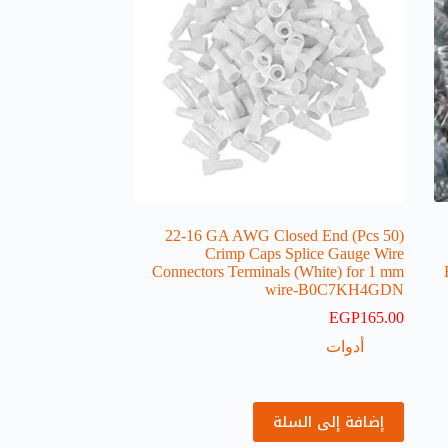
(50 Pcs) 22-16 GA AWG Closed End
Crimp Caps Splice Gauge Wire
Connectors Terminals (White) for 1 mm
wire-B0C7KH4GDN
EGP
165.00
أدوات
إضافة إلى السلة