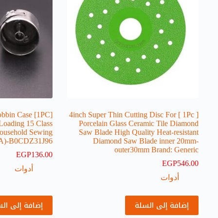
Bobbin Case
[ 1Pc ] 4inch Super Thin Cutting Disc For
Loading 15 Class
Porcelain Glass Ceramic Tile Diamond
Household Sewing
Saw Blade High Quality Heat-resistant
A)-B0CDZ31J96
Diamond Saw Blade inner 20mm-
outer30mm Brand: Generic
EGP
136.00
EGP
546.00
أدوات
أدوات
إضافة إلى السلة
إضافة إلى ال