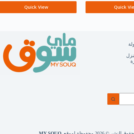
Quick View
Quick Vi
لة
نزل
ة
وق النشر © 2026 محفوظة لموقع
MY SOUQ