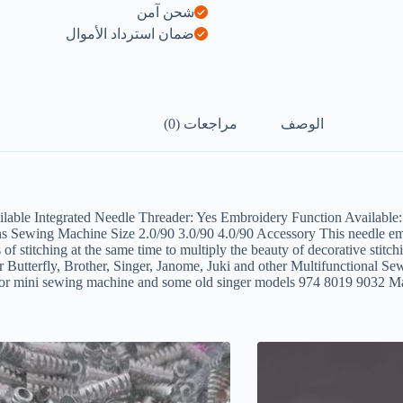
شحن آمن
ضمان استرداد الأموال
الوصف
مراجعات (0)
lable Integrated Needle Threader: Yes Embroidery Function Available: 
 Sewing Machine Size 2.0/90 3.0/90 4.0/90 Accessory This needle empl
 of stitching at the same time to multiply the beauty of decorative stitc
or Butterfly, Brother, Singer, Janome, Juki and other Multifunctional Sew
or mini sewing machine and some old singer models 974 8019 9032 Mate