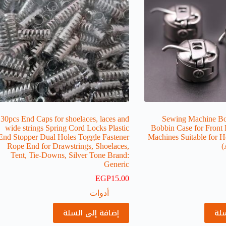
30pcs End Caps for shoelaces, laces and
[1PC] Sewing Machine 
wide strings Spring Cord Locks Plastic
Bobbin Case for Front 
End Stopper Dual Holes Toggle Fastener
Machines Suitable for 
Rope End for Drawstrings, Shoelaces,
(
Tent, Tie-Downs, Silver Tone Brand:
Generic
EGP
15.00
أدوات
سلة
إضافة إلى السلة