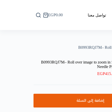
EGP
0.00
تواصل معنا
عربة
التسوق
B0993RQJ7M– Roll ov
B0993RQJ7M– Roll over image to zoom in 
Needle Pi
EGP
415
إضافة إلى السلة