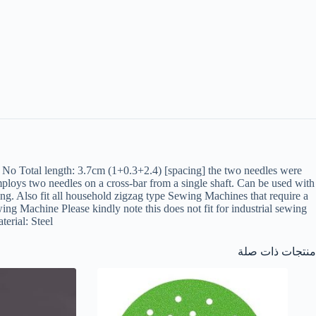
No Total length: 3.7cm (1+0.3+2.4) [spacing] the two needles were
oys two needles on a cross-bar from a single shaft. Can be used with
hing. Also fit all household zigzag type Sewing Machines that require a
ing Machine Please kindly note this does not fit for industrial sewing
rial: Steel.
منتجات ذات صلة