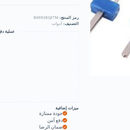
over
image
to
zoom
رمز المنتج:
B0993RQJ7M
in
التصنيف:
أدوات
Sewing
Machine
عملية دف
Accessories
Double
Twin
Needle
Pins
for
Butterfly
Brother
Singer
-
Pack
of
3
ميزات إضافية
جودة ممتازة
دفع آمن
ضمان الرضا